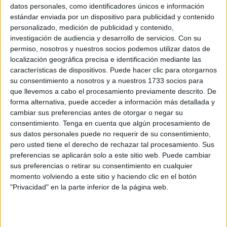
comisionados a las viviendas militares.
datos personales, como identificadores únicos e información
estándar enviada por un dispositivo para publicidad y contenido
Varios menores estaban robando cosas
, mostrando una
personalizado, medición de publicidad y contenido,
actitud amenazante y llegando a forcejear con una vecina
investigación de audiencia y desarrollo de servicios.
Con su
que les reprochó su comportamiento.
permiso, nosotros y nuestros socios podemos utilizar datos de
localización geográfica precisa e identificación mediante las
características de dispositivos. Puede hacer clic para otorgarnos
Resistencia a los agentes
su consentimiento a nosotros y a nuestros 1733 socios para
que llevemos a cabo el procesamiento previamente descrito. De
Al percatarse de la presencia policial,
los presuntos
forma alternativa, puede acceder a información más detallada y
autores emprendieron la huida
. Uno de ellos embistió a
cambiar sus preferencias antes de otorgar o negar su
consentimiento.
Tenga en cuenta que algún procesamiento de
uno de los agentes, ofreciendo una gran resistencia para
sus datos personales puede no requerir de su consentimiento,
evitar su detención. Se les imputan un presunto delito de
pero usted tiene el derecho de rechazar tal procesamiento. Sus
robo con violencia y atentado contra agente de la
preferencias se aplicarán solo a este sitio web. Puede cambiar
autoridad.
sus preferencias o retirar su consentimiento en cualquier
momento volviendo a este sitio y haciendo clic en el botón
En estos hechos había un tercer menor que se habría visto
"Privacidad" en la parte inferior de la página web.
implicado en otro robo con violencia
junto con otro de
los detenidos.