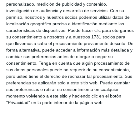
personalizado, medición de publicidad y contenido,
una joven empleada del servicio "ATENDO" de RENFE
investigación de audiencia y desarrollo de servicios.
Con su
que por supuesto yo no había solicitado, se acercó a mí y
permiso, nosotros y nuestros socios podemos utilizar datos de
amablemente me preguntó si necesitaba algo, le di las
localización geográfica precisa e identificación mediante las
características de dispositivos. Puede hacer clic para otorgarnos
gracias y le dije que no, que pensaba que en aquel
su consentimiento a nosotros y a nuestros 1731 socios para
momento no me podía ayudar y le expliqué brevemente lo
que llevemos a cabo el procesamiento previamente descrito. De
que suponía tener una sensibilidad química múltiple y los
forma alternativa, puede acceder a información más detallada y
problemas que conlleva, ante mi sorpresa, me indicó cual
cambiar sus preferencias antes de otorgar o negar su
consentimiento.
Tenga en cuenta que algún procesamiento de
consideraba ella que sería el mejor vagón para mí y lo que
sus datos personales puede no requerir de su consentimiento,
tenía que hacer las siguientes veces que viajara,
pero usted tiene el derecho de rechazar tal procesamiento. Sus
demostrando además su empatía permaneciendo conmigo
preferencias se aplicarán solo a este sitio web. Puede cambiar
hasta que llegó mi tren y acompañándome hasta el vagón.
sus preferencias o retirar su consentimiento en cualquier
momento volviendo a este sitio y haciendo clic en el botón
Cuando recuerdo aquellos momentos, lo hago con el
"Privacidad" en la parte inferior de la página web.
cariño y agradecimiento que sólo las personas que han
pasado por situaciones semejantes pueden entender.
Desde entonces solo volví a viajar dos veces más en tren
(hoy para mí ya es algo inviable), pero en ambas solicité el