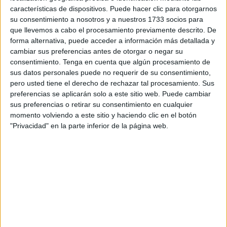
instalado una forma de hacer sindicalismo que no lucha,
características de dispositivos. Puede hacer clic para otorgarnos
que no incomoda, que no molesta a nadie. Un
su consentimiento a nosotros y a nuestros 1733 socios para
sindicalismo dócil, domesticado, más pendiente de
que llevemos a cabo el procesamiento previamente descrito. De
forma alternativa, puede acceder a información más detallada y
conservar su silla que de alzar la voz por quien la necesita.
cambiar sus preferencias antes de otorgar o negar su
consentimiento.
Tenga en cuenta que algún procesamiento de
Se han acostumbrado a llamar “diálogo” a la renuncia,
sus datos personales puede no requerir de su consentimiento,
“responsabilidad” a la claudicación. Han convertido la
pero usted tiene el derecho de rechazar tal procesamiento. Sus
representación sindical en moneda de cambio:
preferencias se aplicarán solo a este sitio web. Puede cambiar
representación a cambio de silencio, presencia a cambio
sus preferencias o retirar su consentimiento en cualquier
momento volviendo a este sitio y haciendo clic en el botón
de sumisión. Y mientras tanto, el ruido de los conflictos
"Privacidad" en la parte inferior de la página web.
reales —los despidos, las precariedades, los abusos— se
apaga, como si fuera un eco incómodo que se prefiere no
escuchar.
Pero el sindicalismo no nació para callar. Nació para
desafiar, para defender derechos, aunque incomoden, para
decir “no” cuando todo empuja al “sí”. Los trabajadores no
necesitan delegados que se sienten con el patrón a