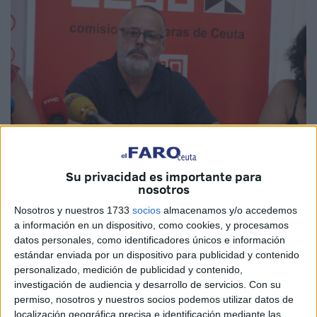
Su privacidad es importante para
Imagen de archivo
nosotros
Nosotros y nuestros 1733
socios
almacenamos y/o accedemos
a información en un dispositivo, como cookies, y procesamos
datos personales, como identificadores únicos e información
Hay silencios que no son fruto de la prudencia, sino del
estándar enviada por un dispositivo para publicidad y contenido
pacto. Y hay pactos que no buscan mejorar la vida de los
personalizado, medición de publicidad y contenido,
investigación de audiencia y desarrollo de servicios.
Con su
trabajadores, sino asegurar la comodidad de quienes
permiso, nosotros y nuestros socios podemos utilizar datos de
deberían defenderlos. En demasiadas empresas se ha
localización geográfica precisa e identificación mediante las