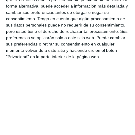
previsto tener Ingesa.
forma alternativa, puede acceder a información más detallada y
cambiar sus preferencias antes de otorgar o negar su
La ciudad ha comenzado abril con el peor número
consentimiento.
Tenga en cuenta que algún procesamiento de
sus datos personales puede no requerir de su consentimiento,
reproductivo básico (R0) de Covid-19, un indicador que
pero usted tiene el derecho de rechazar tal procesamiento. Sus
refleja “el promedio de casos secundarios de una
preferencias se aplicarán solo a este sitio web. Puede cambiar
enfermedad causados por un caso primario”.
sus preferencias o retirar su consentimiento en cualquier
momento volviendo a este sitio y haciendo clic en el botón
En Ceuta dicha tasa se sitúa en 2,45 y casi dobla, en el
"Privacidad" en la parte inferior de la página web.
peor de los casos, a la segunda región con peores cifras,
Galicia (1,32), que está justo por detrás de Aragón (1,24) y
La Rioja (1,21). La media nacional se situaba este sábado
en 1,1, pero en zonas como el País Vasco, Cantabria,
Extremadura, las Islas Canarias o Baleares ya ha caído
por debajo de la unidad.
Lo más grave de todo esto es el añadido de la tardanza:
Ceuta tardará más que el resto en superar la pandemia si
se sigue por este sendero, porque el riesgo al contagio