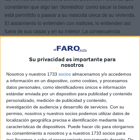
consideran que algo tan ‘doméstico’ como sacar la basura
está permitido o pasear a su mascota cerca de su vivienda.
El aislamiento lo entienden con matices, lo entienden así
fuera de sus casas y en su interior. La consecuencia
directa es el mayor riesgo a que aumenten los contagios
por
coronavirus
, a que esos positivos puedan, a su vez,
contagiar a personas de su entorno directo o a quien se
Su privacidad es importante para
encuentren por la calle.
nosotros
Nosotros y nuestros 1733
socios
almacenamos y/o accedemos
Este sábado Ingesa dio 20 nuevos casos
y llevamos
a información en un dispositivo, como cookies, y procesamos
unos días en los que, de forma consecutiva la cuenta
datos personales, como identificadores únicos e información
alcanza o supera la decena. Y así hemos pasado de tener
estándar enviada por un dispositivo para publicidad y contenido
5 casos en una semana a que la cuenta se dispare a 83.
personalizado, medición de publicidad y contenido,
investigación de audiencia y desarrollo de servicios.
Con su
Sí, se están haciendo más pruebas, pero esa no es la base
permiso, nosotros y nuestros socios podemos utilizar datos de
localización geográfica precisa e identificación mediante las
de los contagios masivos. De hacerse más la cuenta, a
características de dispositivos. Puede hacer clic para otorgarnos
buen seguro, se disparará rompiendo con la previsión de
su consentimiento a nosotros y a nuestros 1733 socios para
189 casos que, dentro de su plan de contingencia, había
que llevemos a cabo el procesamiento previamente descrito. De