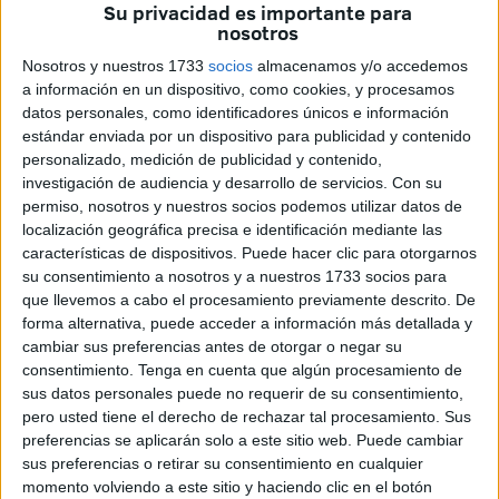
Su privacidad es importante para
Castellón, Málaga CF y UD Las Palmas, y los dos que
nosotros
subirán desde Primera RFEF- entre SD Ponferradina, RC
Nosotros y nuestros 1733
socios
almacenamos y/o accedemos
Celta Fortuna, Zamora CF y CE Sabadell-.
a información en un dispositivo, como cookies, y procesamos
datos personales, como identificadores únicos e información
Será una de las ediciones
más extensibles jamás vistas
,
estándar enviada por un dispositivo para publicidad y contenido
estirando el mapa de equipos de punta a punta. De este a
personalizado, medición de publicidad y contenido,
investigación de audiencia y desarrollo de servicios.
Con su
oeste, de isla a isla. Del Mar Mediterráneo con el RCD
permiso, nosotros y nuestros socios podemos utilizar datos de
Mallorca como representante balear, hasta el archipiélago
localización geográfica precisa e identificación mediante las
canario con la vuelta del CD Tenerife y, quizás, también de
características de dispositivos. Puede hacer clic para otorgarnos
la UD Las Palmas. Y de norte a sur. De la fría Andorra
su consentimiento a nosotros y a nuestros 1733 socios para
que llevemos a cabo el procesamiento previamente descrito. De
hasta la ciudad autónoma de Ceuta.
forma alternativa, puede acceder a información más detallada y
cambiar sus preferencias antes de otorgar o negar su
consentimiento.
Tenga en cuenta que algún procesamiento de
sus datos personales puede no requerir de su consentimiento,
pero usted tiene el derecho de rechazar tal procesamiento. Sus
preferencias se aplicarán solo a este sitio web. Puede cambiar
sus preferencias o retirar su consentimiento en cualquier
momento volviendo a este sitio y haciendo clic en el botón