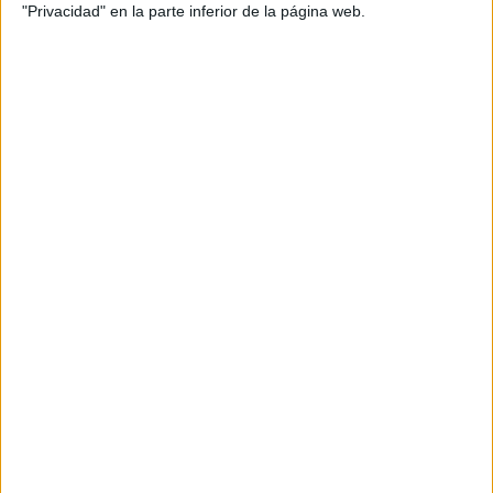
"Privacidad" en la parte inferior de la página web.
La historia continuará
La
Agrupación Deportiva Ceuta
, una vez más, volverá a
competir en el fútbol profesional. Una división en la que la
bandera blanca y negra ha quedado clavada, y nada ni
nadie parece dispuesto a sacar. El buen fútbol planteado