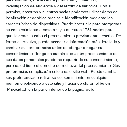
investigación de audiencia y desarrollo de servicios.
Con su
El Ministerio de Educación y Formación Profesional
permiso, nosotros y nuestros socios podemos utilizar datos de
(
MEFP
) publicó
en junio el calendario escolar para el
localización geográfica precisa e identificación mediante las
características de dispositivos. Puede hacer clic para otorgarnos
próximo curso
, el cual contiene las respectivas fechas de
su consentimiento a nosotros y a nuestros 1731 socios para
vuelta al cole.
que llevemos a cabo el procesamiento previamente descrito. De
forma alternativa, puede acceder a información más detallada y
Las clases en los centros educativos de la ciudad
cambiar sus preferencias antes de otorgar o negar su
autónoma comenzarán el 7 de septiembre para
consentimiento.
Tenga en cuenta que algún procesamiento de
Infantil
, Primaria, Educación Secundaria Obligatoria
sus datos personales puede no requerir de su consentimiento,
pero usted tiene el derecho de rechazar tal procesamiento. Sus
(
ESO
) y Bachillerato y las mismas finalizarán el 21 de
preferencias se aplicarán solo a este sitio web. Puede cambiar
junio.
sus preferencias o retirar su consentimiento en cualquier
momento volviendo a este sitio y haciendo clic en el botón
Formación Profesional (FP) volverá a las aulas el
"Privacidad" en la parte inferior de la página web.
martes 12 y acabar sus actividades lectivas el 20 de
junio
La Escuela Oficial de Idiomas y Artes Plásticas
comenzará las clases el 14 que finalizarán el 21 de