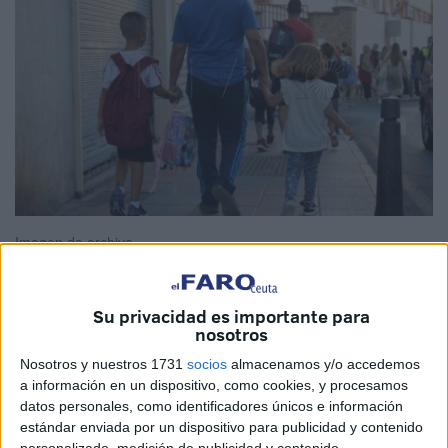
Imagen de archivo
Su privacidad es importante para
nosotros
Aunque en Ceuta todavía disfrutemos de la playa, estemos
de viaje en la operación salida de agosto o tengamos plan
Nosotros y nuestros 1731
socios
almacenamos y/o accedemos
a información en un dispositivo, como cookies, y procesamos
para el puente festivo de la Virgen de la Asunción), ya hay
datos personales, como identificadores únicos e información
quienes planifican su regreso a la rutina en septiembre y el
estándar enviada por un dispositivo para publicidad y contenido
inicio del curso escolar 2023-2024.
personalizado, medición de publicidad y contenido,