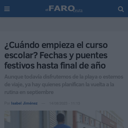
¿Cuándo empieza el curso
escolar? Fechas y puentes
festivos hasta final de año
Aunque todavía disfrutemos de la playa o estemos
de viaje, ya hay quienes planifican la vuelta a la
rutina en septiembre
Por
Isabel Jiménez
14/08/2023 - 11:13