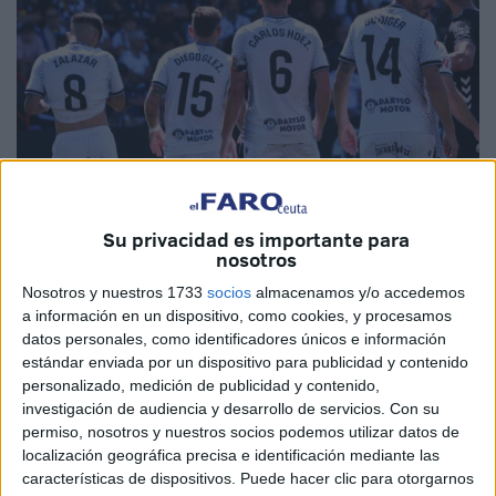
Imagen de archivo
Su privacidad es importante para
nosotros
Nosotros y nuestros 1733
socios
almacenamos y/o accedemos
a información en un dispositivo, como cookies, y procesamos
La Agrupación Deportiva Ceuta y los caballas deben de
datos personales, como identificadores únicos e información
estar ya pendientes para cuando se sepa de manera oficial
estándar enviada por un dispositivo para publicidad y contenido
el calendario de la temporada 26-27
. Tan solo queda dos
personalizado, medición de publicidad y contenido,
investigación de audiencia y desarrollo de servicios.
Con su
semanas para saber contra quién debutará el Ceuta y
permiso, nosotros y nuestros socios podemos utilizar datos de
cuando serán los partidos en el Alfonso Murube.
localización geográfica precisa e identificación mediante las
características de dispositivos. Puede hacer clic para otorgarnos
La Real Federación Española de Fútbol celebrará su