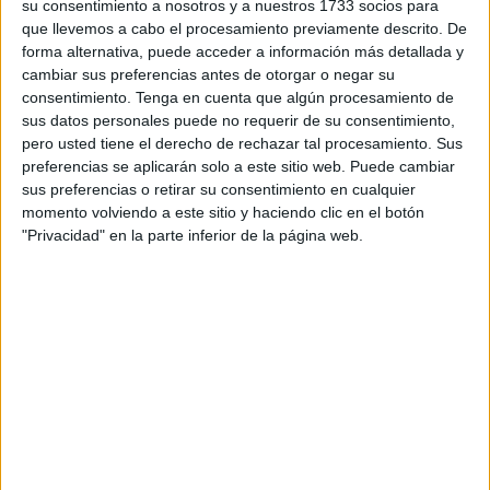
su consentimiento a nosotros y a nuestros 1733 socios para
Asamblea General el próximo martes
30 de junio
en
que llevemos a cabo el procesamiento previamente descrito. De
Madrid. Posteriormente,
se llevará a cabo un acto para
forma alternativa, puede acceder a información más detallada y
cambiar sus preferencias antes de otorgar o negar su
anunciar todos los calendarios de las competiciones
consentimiento.
Tenga en cuenta que algún procesamiento de
masculina y femenina
, tal y como se realizó la pasada
sus datos personales puede no requerir de su consentimiento,
temporada.
pero usted tiene el derecho de rechazar tal procesamiento. Sus
preferencias se aplicarán solo a este sitio web. Puede cambiar
"
El 30 de junio se cierra la temporada 25/26 en el fútbol
sus preferencias o retirar su consentimiento en cualquier
español
y es la fecha en la que se reunirá la Asamblea
momento volviendo a este sitio y haciendo clic en el botón
"Privacidad" en la parte inferior de la página web.
General en sesión ordinaria que tendrá lugar, a partir de
las 12:00 horas en la sede de la RFEF, la Ciudad del
Fútbol", anunció el organismo federativo.
Calendario de las competiciones de
la RFEF
Ese último día del mes servirá como transición hacia la
nueva temporada 2026/2027, que arrancará de manera