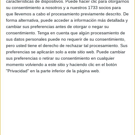
características de dispositivos. Puede hacer clic para otorgarnos
voluntad y pactar las bases en una hora”, ha explicado
su consentimiento a nosotros y a nuestros 1733 socios para
Ricardo Martínez. Si la Consejería de Hacienda no
que llevemos a cabo el procesamiento previamente descrito. De
forma alternativa, puede acceder a información más detallada y
accede, “en julio” se encontrará con
movilizaciones
de
cambiar sus preferencias antes de otorgar o negar su
una plantilla integrada por unos 140 trabajadores, ha
consentimiento.
Tenga en cuenta que algún procesamiento de
advertido el sindicalista.
sus datos personales puede no requerir de su consentimiento,
pero usted tiene el derecho de rechazar tal procesamiento. Sus
“Parece que este Gobierno solamente se mueve con
preferencias se aplicarán solo a este sitio web. Puede cambiar
amenazas”, ha lamentado Martínez, que ha dado por
sus preferencias o retirar su consentimiento en cualquier
momento volviendo a este sitio y haciendo clic en el botón
estrangulado el Grupo de Trabajo que se acordó crear en
"Privacidad" en la parte inferior de la página web.
febrero, cuando los sindicatos
sacaron por primera vez a
la calle al personal de Menores en un amago de
protesta
que Vivas acabó sofocando con el compromiso
de activar reuniones periódicas para resolver las
necesidades “históricas” del área.
“Desde el 12 de mayo no sabemos nada porque habíamos
quedado para el 1 de junio y ni siquiera se suspendió la
cita, por lo que solamente ha habido tres reuniones y lo