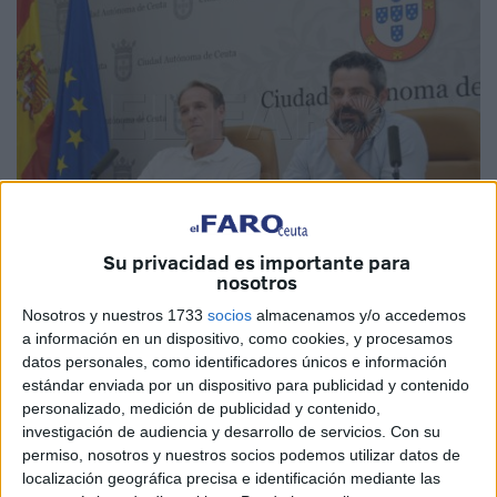
Su privacidad es importante para
nosotros
G.T.
Nosotros y nuestros 1733
socios
almacenamos y/o accedemos
a información en un dispositivo, como cookies, y procesamos
datos personales, como identificadores únicos e información
estándar enviada por un dispositivo para publicidad y contenido
CSIF
ha dado este miércoles dos semanas al Gobierno de
personalizado, medición de publicidad y contenido,
investigación de audiencia y desarrollo de servicios.
Con su
Ceuta para mover ficha en materia de Recursos Humanos
permiso, nosotros y nuestros socios podemos utilizar datos de
en el
Área de Menores
y, como mínimo, pactar un
localización geográfica precisa e identificación mediante las
concurso de traslados. “Para eso solamente hace falta