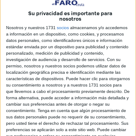
iniciativa que combina formación gratuita,
cursos
acreditados
y programas especializados a precios
Su privacidad es importante para
reducidos.
nosotros
Nosotros y nuestros 1731
socios
almacenamos y/o accedemos
El objetivo es claro:
preparar al personal público para
a información en un dispositivo, como cookies, y procesamos
una gestión más digital, exigente y cercana a la
datos personales, como identificadores únicos e información
ciudadanía
.
estándar enviada por un dispositivo para publicidad y contenido
personalizado, medición de publicidad y contenido,
Desde el sindicato subrayan que el contexto laboral ha
investigación de audiencia y desarrollo de servicios.
Con su
permiso, nosotros y nuestros socios podemos utilizar datos de
cambiado. “Cada día hay más gestión digital, más presión
localización geográfica precisa e identificación mediante las
y más responsabilidad en cada decisión. Y, sin embargo,
características de dispositivos. Puede hacer clic para otorgarnos
los trabajadores siguen teniendo que aprender sobre la
su consentimiento a nosotros y a nuestros 1731 socios para
marcha”, señalan desde CSIF.
que llevemos a cabo el procesamiento previamente descrito. De
forma alternativa, puede acceder a información más detallada y
Por ello, la organización ha diseñado una
campaña de
cambiar sus preferencias antes de otorgar o negar su
afiliación y formación práctica, online, accesible y
consentimiento.
Tenga en cuenta que algún procesamiento de
sus datos personales puede no requerir de su consentimiento,
enfocada a los retos reales del día a día
.
pero usted tiene el derecho de rechazar tal procesamiento. Sus
preferencias se aplicarán solo a este sitio web. Puede cambiar
Cursos gratuitos online hasta el 28
sus preferencias o retirar su consentimiento en cualquier