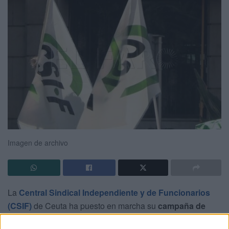
Imagen de archivo
La
Central Sindical Independiente y de Funcionarios
(CSIF)
de Ceuta ha puesto en marcha su
campaña de
formación para la Administración Local en 2026
, una