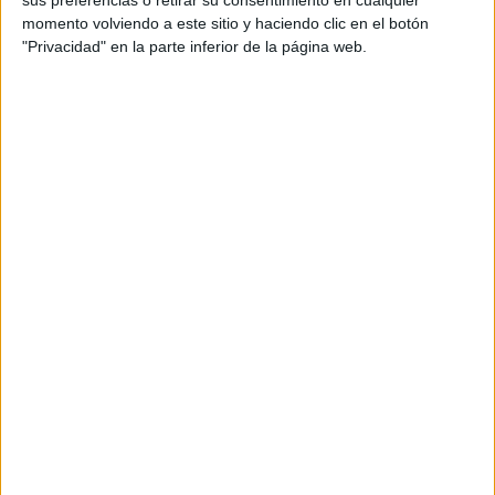
momento volviendo a este sitio y haciendo clic en el botón
de febrero
"Privacidad" en la parte inferior de la página web.
La primera línea de acción de esta campaña son los
cursos gratuitos online
, disponibles para los afiliados y
con inscripción abierta hasta el
28 de febrero de 2026
.
Entre ellos destacan tres formaciones con especial
relevancia en el entorno público actual:
“Acoso laboral en las Administraciones Públicas”
(100 horas)
: ofrece herramientas para identificar
señales de hostigamiento, saber cómo actuar y
prevenir situaciones de abuso o presión.
“Primeros auxilios para primeros intervinientes”
(100 horas)
: diseñado para trabajadores de servicios
operativos, instalaciones municipales o atención al
público, donde una intervención rápida puede salvar
vidas.