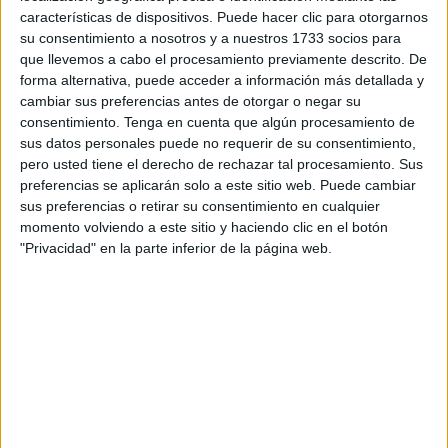
uso de las mascarillas ante la llegada del frío.
características de dispositivos. Puede hacer clic para otorgarnos
su consentimiento a nosotros y a nuestros 1733 socios para
En este sentido, el Consejo Escolar del Estado abordará el
que llevemos a cabo el procesamiento previamente descrito. De
próximo jueves 29 de octubre una enmienda de CSIF al
forma alternativa, puede acceder a información más detallada y
Informe 2020 sobre el Estado del Sistema Educativo para
cambiar sus preferencias antes de otorgar o negar su
promover la correcta ventilación de las aulas, una medida
consentimiento.
Tenga en cuenta que algún procesamiento de
sus datos personales puede no requerir de su consentimiento,
de prevención esencial contra el
COVID-19.
pero usted tiene el derecho de rechazar tal procesamiento. Sus
preferencias se aplicarán solo a este sitio web. Puede cambiar
Reclaman al Ministerio y a las CCAA planes de reforma de
sus preferencias o retirar su consentimiento en cualquier
los centros y partidas presupuestarias anuales para
momento volviendo a este sitio y haciendo clic en el botón
adecuar los centros a las normas sobre climatización,
"Privacidad" en la parte inferior de la página web.
eficiencia energética y renovación del aire, “haciendo de
los centros ejemplos de lucha contra el cambio climático y
edificios saludables para la comunidad educativa”.
Para el sindicato, es fundamental mejorar la calidad del
aire en las aulas, que son espacios cerrados, y hay que
adaptar las medidas a las nuevas evidencias científicas
para prevenir los contagios por vía aérea. Las tareas de