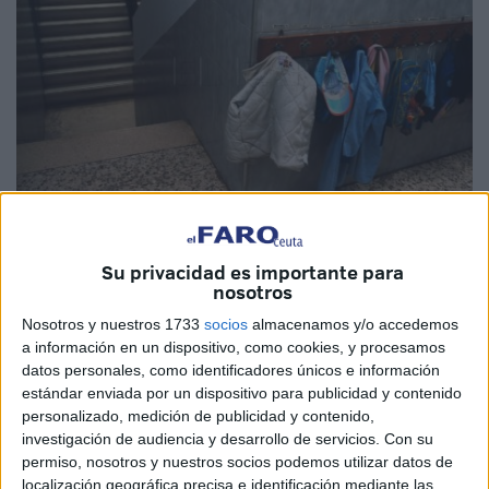
Su privacidad es importante para
nosotros
La Central Sindical Independiente y de Funcionarios
Nosotros y nuestros 1733
socios
almacenamos y/o accedemos
a información en un dispositivo, como cookies, y procesamos
(
CSIF
) ha instado al
Ministerio de Educación y
datos personales, como identificadores únicos e información
Formación Profesional
, a las CCAA y a los
estándar enviada por un dispositivo para publicidad y contenido
ayuntamientos a que instalen filtros HEPA o dispositivos
personalizado, medición de publicidad y contenido,
de purificación de aire portátiles en las aulas, como
investigación de audiencia y desarrollo de servicios.
Con su
medida preventiva adicional a la ventilación natural y al
permiso, nosotros y nuestros socios podemos utilizar datos de
localización geográfica precisa e identificación mediante las