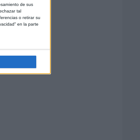
esamiento de sus
echazar tal
erencias o retirar su
vacidad" en la parte