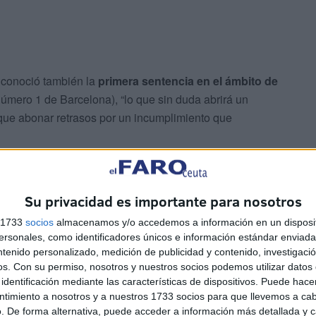
 conoció también la
primera sentencia en el ámbito de
número 1 de Barcelona), “lo que sin duda abrirá un
que abonar retrasos por un incumplimiento que
 justicia europea, el Tribunal Constitucional como el
primacía del derecho europea obliga a los jueces a
Su privacidad es importante para nosotros
derecho europeo
”, expresan.
s 1733
socios
almacenamos y/o accedemos a información en un disposit
sonales, como identificadores únicos e información estándar enviada 
ntenido personalizado, medición de publicidad y contenido, investigaci
os.
Con su permiso, nosotros y nuestros socios podemos utilizar datos 
identificación mediante las características de dispositivos. Puede hacer
ntimiento a nosotros y a nuestros 1733 socios para que llevemos a ca
. De forma alternativa, puede acceder a información más detallada y 