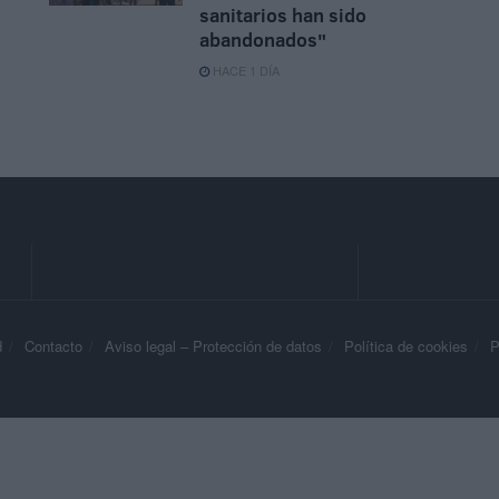
sanitarios han sido
abandonados"
HACE 1 DÍA
d
Contacto
Aviso legal – Protección de datos
Política de cookies
P