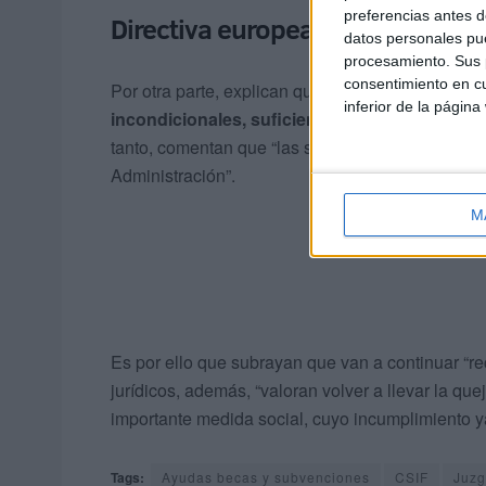
preferencias antes d
Directiva europea
datos personales pue
procesamiento. Sus p
consentimiento en cu
Por otra parte, explican que las disposiciones de
inferior de la página
incondicionales, suficientemente claras y pre
tanto, comentan que “las sentencias imputan el re
Administración”.
M
Es por ello que subrayan que van a continuar “r
jurídicos, además, “valoran volver a llevar la qu
importante medida social, cuyo incumplimiento 
Tags:
Ayudas becas y subvenciones
CSIF
Juz