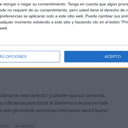
e otorgar o negar su consentimiento.
Tenga en cuenta que algún proc
de no requerir de su consentimiento, pero usted tiene el derecho de r
referencias se aplicarán solo a este sitio web. Puede cambiar sus pref
alquier momento volviendo a este sitio y haciendo clic en el botón "Pri
 la directiva europea (UE) 2019/1158 “
son
 web.
cisas
, y el permiso parental debe ser retribuido”. Por
traso en el desarrollo reglamentario a la
ÁS OPCIONES
ACEPTO
eclamando este derecho” y añaden que sus servicios
eja a Bruselas para forzar al Gobierno a reconocer esta
ya está generando sanciones millonarias para España”.
gados
Sindicatos