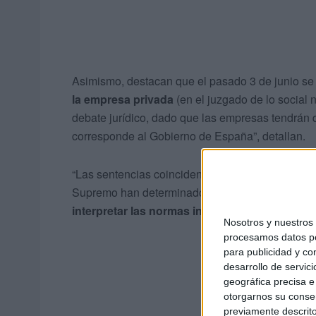
Asimismo, destacan que el pasado 3 de junio se
la empresa privada
(en el juzgado de lo social 
debate jurídico, dado que las empresas tendrán 
corresponde al Gobierno de España”, detallan.
“Las sentencias coinciden en señalar que tanto la
Supremo han determinado que
el principio de 
interpretar las normas internas conforme al 
Nosotros y nuestro
procesamos datos per
para publicidad y co
desarrollo de servici
geográfica precisa e 
otorgarnos su conse
previamente descrito