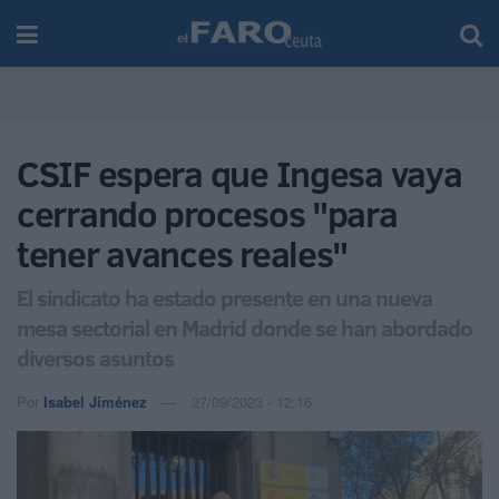
CSIF espera que Ingesa vaya
cerrando procesos "para
tener avances reales"
El sindicato ha estado presente en una nueva
mesa sectorial en Madrid donde se han abordado
diversos asuntos
Por
Isabel Jiménez
27/09/2023 - 12:16