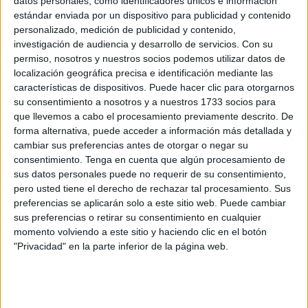
datos personales, como identificadores únicos e información
Se está realizando
un gran trabajo
y no se están viendo
estándar enviada por un dispositivo para publicidad y contenido
personalizado, medición de publicidad y contenido,
todos sus frutos", lamenta.
investigación de audiencia y desarrollo de servicios.
Con su
permiso, nosotros y nuestros socios podemos utilizar datos de
Dentro de los temas tratados y que tanto se estaba
localización geográfica precisa e identificación mediante las
esperando, están los procesos selectivos, en torno a los
características de dispositivos. Puede hacer clic para otorgarnos
cuales los profesionales estaban mostrando su
su consentimiento a nosotros y a nuestros 1733 socios para
"inquietud".
que llevemos a cabo el procesamiento previamente descrito. De
forma alternativa, puede acceder a información más detallada y
cambiar sus preferencias antes de otorgar o negar su
Concurso
consentimiento.
Tenga en cuenta que algún procesamiento de
sus datos personales puede no requerir de su consentimiento,
En noviembre saldrá el listado provisional, adelanta CSIF.
pero usted tiene el derecho de rechazar tal procesamiento. Sus
A finales de noviembre el listado definitivo. Los
preferencias se aplicarán solo a este sitio web. Puede cambiar
sus preferencias o retirar su consentimiento en cualquier
nombramientos serán a finales de enero o primeros de
momento volviendo a este sitio y haciendo clic en el botón
febrero.
"Privacidad" en la parte inferior de la página web.
Concurso-oposición