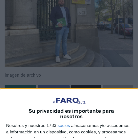
Imagen de archivo
CSIF
Ceuta, sindicato que se declara más representativo
Su privacidad es importante para
de la administraciones públicas y con presencia creciente
nosotros
en privada, ha estado presente en una nueva
mesa
Nosotros y nuestros 1733
socios
almacenamos y/o accedemos
sectorial
de
Ingesa
en Madrid, en la cual espera que se
a información en un dispositivo, como cookies, y procesamos
vayan cerrando procesos "para obtener avances reales.