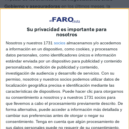
Gobierno y aseguradoras
en los últimos meses, la
situación y el futuro de las mutuas de funcionarios sigue
siendo delicada, porque las aseguras no están
garantizando los
niveles de calidad y la viabilidad del
Su privacidad es importante para
nosotros
modelo
, ha denunciado la
Central Sindical
Independiente y de Funcionarios
.
Nosotros y nuestros 1731
socios
almacenamos y/o accedemos
a información en un dispositivo, como cookies, y procesamos
Desde CSIF
han asegurado que cuentan con información
datos personales, como identificadores únicos e información
estándar enviada por un dispositivo para publicidad y contenido
que revela que “las negociaciones entre aseguradoras y
personalizado, medición de publicidad y contenido,
proveedores sanitarios (asociaciones médicas y grupos
investigación de audiencia y desarrollo de servicios.
Con su
hospitalarios)” se encuentran en estos momentos en “una
permiso, nosotros y nuestros socios podemos utilizar datos de
situación muy delicada”, con una conclusión pautada para
localización geográfica precisa e identificación mediante las
características de dispositivos. Puede hacer clic para otorgarnos
el próximo 23 de abril.
su consentimiento a nosotros y a nuestros 1731 socios para
que llevemos a cabo el procesamiento previamente descrito. De
El sindicato ha destacado que “pese a recibir un
forma alternativa, puede acceder a información más detallada y
incremento sustancial en la prima por pare del Gobierno,
cambiar sus preferencias antes de otorgar o negar su
del 41,2%, para hacer más atractivo el contrato, este
consentimiento.
Tenga en cuenta que algún procesamiento de
incremento no se está reflejando ahora en las tarifas de
sus datos personales puede no requerir de su consentimiento,