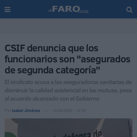
CSIF denuncia que los
funcionarios son "asegurados
de segunda categoría"
El sindicato acusa a las aseguradoras sanitarias de
disminuir la calidad asistencial en las mutuas, pese
al acuerdo alcanzado con el Gobierno
Por
Isabel Jiménez
15/04/2025 - 13:55