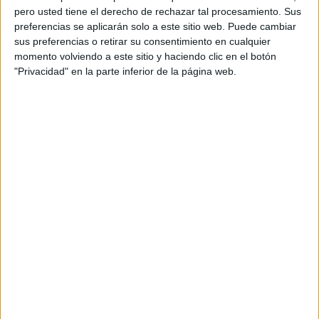
pero usted tiene el derecho de rechazar tal procesamiento. Sus
médicos y hospitales
”.
preferencias se aplicarán solo a este sitio web. Puede cambiar
sus preferencias o retirar su consentimiento en cualquier
momento volviendo a este sitio y haciendo clic en el botón
"Privacidad" en la parte inferior de la página web.
Retiradas
CSIF ha asegurado que esta situación “ya ha provocado la