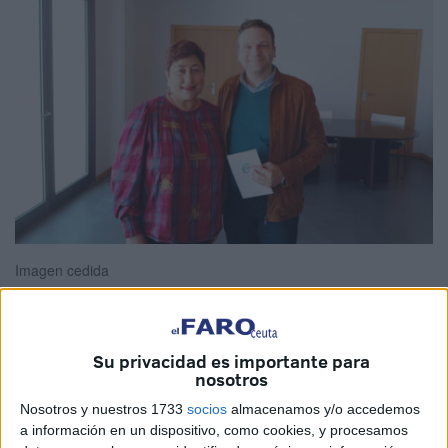
Imagen cedida
Su privacidad es importante para
El delegado sindical de la Universidad de Granada (
UGR
),
nosotros
Joseán Camacho Conde, junto con la presidenta del
Nosotros y nuestros 1733
socios
almacenamos y/o accedemos
Sector Educación del
CSIF
, Estefanía Lara Miranda, se
a información en un dispositivo, como cookies, y procesamos
han reunido con la decana de la Facultad de Educación en