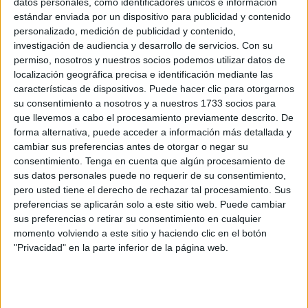
datos personales, como identificadores únicos e información
Ceuta, María José Aznar Unzurrunzaga, para trasladar
estándar enviada por un dispositivo para publicidad y contenido
personalizado, medición de publicidad y contenido,
toda una serie de "inquietudes" para el PDI, PAS y
investigación de audiencia y desarrollo de servicios.
Con su
alumnado que persigue el
sindicato
en el Campus local.
permiso, nosotros y nuestros socios podemos utilizar datos de
localización geográfica precisa e identificación mediante las
CSIF UGR Ceuta viene defendiendo −desde su campaña
características de dispositivos. Puede hacer clic para otorgarnos
electoral y su conformación en las pasadas elecciones
su consentimiento a nosotros y a nuestros 1733 socios para
celebradas en octubre de 2022− toda una serie de
que llevemos a cabo el procesamiento previamente descrito. De
forma alternativa, puede acceder a información más detallada y
iniciativas de mejora universitaria.
cambiar sus preferencias antes de otorgar o negar su
consentimiento.
Tenga en cuenta que algún procesamiento de
En primer lugar, trasladaron la necesidad de contar con el
sus datos personales puede no requerir de su consentimiento,
respaldo del Decanato en la propuesta de mejora para el
pero usted tiene el derecho de rechazar tal procesamiento. Sus
Proyecto de Orden referente a la LOMLOE por la que se
preferencias se aplicarán solo a este sitio web. Puede cambiar
establecen los requisitos para la verificación de los planes
sus preferencias o retirar su consentimiento en cualquier
de estudios conducentes a la obtención de los títulos
momento volviendo a este sitio y haciendo clic en el botón
"Privacidad" en la parte inferior de la página web.
universitarios oficiales que habiliten para el ejercicio de la
profesión de maestro en Educación Primaria y de maestra
en Educación Infantil.