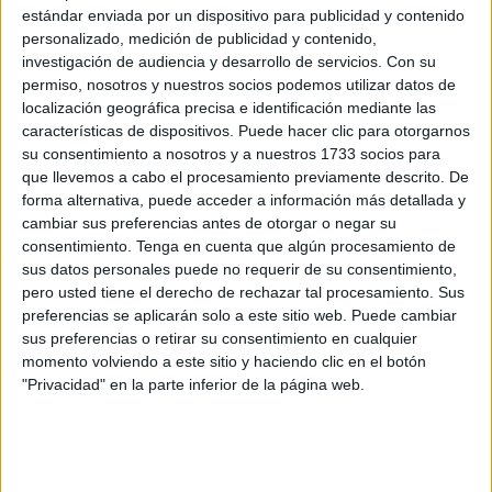
El sindicato ya se ha reunido con la Administración para
estándar enviada por un dispositivo para publicidad y contenido
abordar el asunto. Existe, hasta la fecha, el compromiso de
personalizado, medición de publicidad y contenido,
investigación de audiencia y desarrollo de servicios.
Con su
que adherirán este
aumento en las nóminas
de los
permiso, nosotros y nuestros socios podemos utilizar datos de
empleados del sector público en las comunidades y a nivel
localización geográfica precisa e identificación mediante las
local.
características de dispositivos. Puede hacer clic para otorgarnos
su consentimiento a nosotros y a nuestros 1733 socios para
Aunque la perspectiva es optimista, desde la entidad
no
que llevemos a cabo el procesamiento previamente descrito. De
descartan volver a las calles
en la concentración a nivel
forma alternativa, puede acceder a información más detallada y
cambiar sus preferencias antes de otorgar o negar su
nacional de no producirse avances. El incremento de
consentimiento.
Tenga en cuenta que algún procesamiento de
capital estaba en sí se corresponde con el pasado mes de
sus datos personales puede no requerir de su consentimiento,
enero, según expone Juan Iglesias, presidente autonómico
pero usted tiene el derecho de rechazar tal procesamiento. Sus
de la organización.
preferencias se aplicarán solo a este sitio web. Puede cambiar
sus preferencias o retirar su consentimiento en cualquier
momento volviendo a este sitio y haciendo clic en el botón
Encuentros
"Privacidad" en la parte inferior de la página web.
El cinco de noviembre se produjo en primer encuentro
entre el Gobierno y el ente. El once, de nuevo, todos se
sentarán a la mesa para
acometer las mejoras
, entre