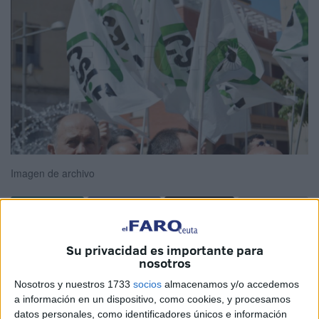
Imagen de archivo
Al mismo tiempo que la movilización ya se fragua en
Su privacidad es importante para
España, desde
CSIF Ceuta
ven que
la solución se
nosotros
acerca
. Las reivindicaciones en torno a la
subida del
Nosotros y nuestros 1733
socios
almacenamos y/o accedemos
salario de funcionarios
están, de momento, en
stand by.
a información en un dispositivo, como cookies, y procesamos
datos personales, como identificadores únicos e información