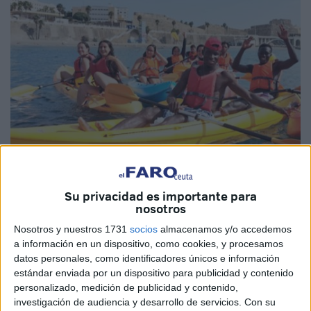
Imágenes cedidas
Su privacidad es importante para
nosotros
Nosotros y nuestros 1731
socios
almacenamos y/o accedemos
Como parte de las actividades programadas en el marco
a información en un dispositivo, como cookies, y procesamos
del Proyecto Azofras, que contempla “salidas para hacer
datos personales, como identificadores únicos e información
vida social entre voluntarios”, un total de 15 participantes,
estándar enviada por un dispositivo para publicidad y contenido
personalizado, medición de publicidad y contenido,
entre el voluntariado más joven de
Cruz Roja Ceuta
y
investigación de audiencia y desarrollo de servicios.
Con su
voluntariado del CETI, han compartido un momento de