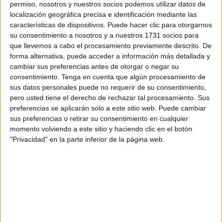
permiso, nosotros y nuestros socios podemos utilizar datos de
ocio con un paseo en kayak.
localización geográfica precisa e identificación mediante las
características de dispositivos. Puede hacer clic para otorgarnos
La actividad ha tenido una duración de una hora y media.
su consentimiento a nosotros y a nuestros 1731 socios para
Lo primero ha sido un delicioso desayuno para compartir
que llevemos a cabo el procesamiento previamente descrito. De
forma alternativa, puede acceder a información más detallada y
entre todos, para luego comenzar la emocionante sesión
cambiar sus preferencias antes de otorgar o negar su
de kayak
en la playa de La Ribera
, que ha durado unos
consentimiento.
Tenga en cuenta que algún procesamiento de
cincuenta minutos.
sus datos personales puede no requerir de su consentimiento,
pero usted tiene el derecho de rechazar tal procesamiento. Sus
En la jornada de este miércoles han participado cinco
preferencias se aplicarán solo a este sitio web. Puede cambiar
voluntarios del
Centro de Estancia Temporal para
sus preferencias o retirar su consentimiento en cualquier
Inmigrantes de Ceuta
, acompañados por diez voluntarios
momento volviendo a este sitio y haciendo clic en el botón
"Privacidad" en la parte inferior de la página web.
de Cruz Roja Juventud. Todos han disfrutado mucho de un
paseo que les ha servido para estar en contacto con el mar
y hacer un poco de ejercicio.