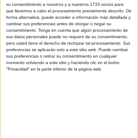
su consentimiento a nosotros y a nuestros 1733 socios para
Es la segunda vez que este gigante buque realiza escala
que llevemos a cabo el procesamiento previamente descrito. De
en nuestro puerto.
Ya lo hizo el pasado 2 de octubre,
forma alternativa, puede acceder a información más detallada y
convirtiéndose, en aquel momento, en el barco de mayor
cambiar sus preferencias antes de otorgar o negar su
dimensión que había atacado en Ceuta.
consentimiento.
Tenga en cuenta que algún procesamiento de
sus datos personales puede no requerir de su consentimiento,
Lleva a bordo 2.800 pasajeros aproximadamente, la
pero usted tiene el derecho de rechazar tal procesamiento. Sus
preferencias se aplicarán solo a este sitio web. Puede cambiar
mayoría británicos y estadounidenses, y alrededor de
sus preferencias o retirar su consentimiento en cualquier
1.100 tripulantes de distintas nacionalidades. Nada más
momento volviendo a este sitio y haciendo clic en el botón
salir del barco, los pasajeros se han encontrado con un
"Privacidad" en la parte inferior de la página web.
punto de información turística, donde se les ha informado
de todas los recorridos turísticos que pueden hacer
durante esta parada en nuestra ciudad.
Además, los viajeros podrán aprovechar estas horas para
realizar las típicas compras en los comercios ceutíes.
En apenas unas horas, ya se podía ver como multitud de
turistas tomaban las calles del centro de la ciudad, con sus