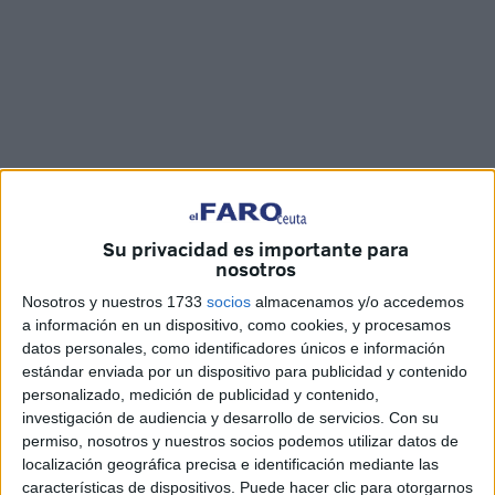
Su privacidad es importante para
Imágenes: Álvaro Acedo
nosotros
Nosotros y nuestros 1733
socios
almacenamos y/o accedemos
a información en un dispositivo, como cookies, y procesamos
datos personales, como identificadores únicos e información
El ‘Sapphire Princess’ ha regresado a Ceuta
. Alrededor
estándar enviada por un dispositivo para publicidad y contenido
de las ocho de la mañana atracó en la cara de levante del
personalizado, medición de publicidad y contenido,
Muelle España, procedente del puerto francés de Sete,
investigación de audiencia y desarrollo de servicios.
Con su
permaneciendo en nuestra ciudad hasta las cuatro de la
permiso, nosotros y nuestros socios podemos utilizar datos de
localización geográfica precisa e identificación mediante las
tarde.
características de dispositivos. Puede hacer clic para otorgarnos