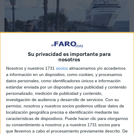
Su privacidad es importante para
nosotros
Imagen de archivo
Nosotros y nuestros 1731
socios
almacenamos y/o accedemos
a información en un dispositivo, como cookies, y procesamos
datos personales, como identificadores únicos e información
estándar enviada por un dispositivo para publicidad y contenido
personalizado, medición de publicidad y contenido,
La
Autoridad Portuaria
de Ceuta informa de la quinta
investigación de audiencia y desarrollo de servicios.
Con su
escala del crucero
MSC Lírica
, de la Compañía MSC
permiso, nosotros y nuestros socios podemos utilizar datos de
Cruceros, el próximo jueves 23 de febrero.
localización geográfica precisa e identificación mediante las
características de dispositivos. Puede hacer clic para otorgarnos
Por causas meteorológicas, debido al fuerte viento de
su consentimiento a nosotros y a nuestros 1731 socios para
que llevemos a cabo el procesamiento previamente descrito. De
levante y el oleaje, y por motivos de seguridad, el buque