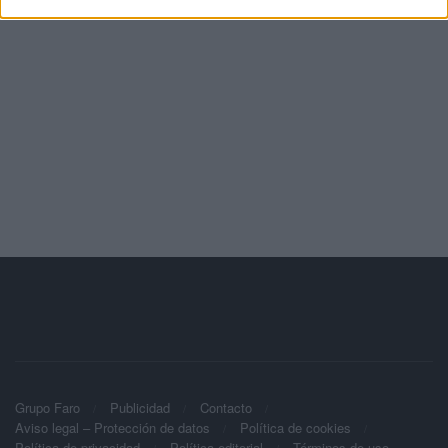
Grupo Faro
Publicidad
Contacto
Aviso legal – Protección de datos
Política de cookies
Política de privacidad
Política editorial
Términos de uso