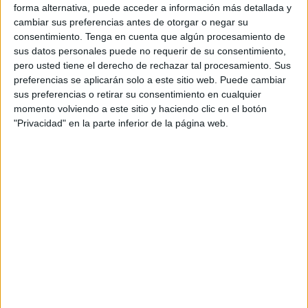
forma alternativa, puede acceder a información más detallada y
crucero MSC Lírica canceló su escala prevista en Ceuta
cambiar sus preferencias antes de otorgar o negar su
para la mañana
del pasado 13 de febrero
.
consentimiento.
Tenga en cuenta que algún procesamiento de
sus datos personales puede no requerir de su consentimiento,
Como es habitual, el buque, consignado por Pérez y Cía,
pero usted tiene el derecho de rechazar tal procesamiento. Sus
quedará atracado en el Muelle España, estando prevista
preferencias se aplicarán solo a este sitio web. Puede cambiar
sus preferencias o retirar su consentimiento en cualquier
su llegada a las 09.00 horas de la mañana. Partirá a las
momento volviendo a este sitio y haciendo clic en el botón
20.00 horas con destino al puerto de Málaga para
"Privacidad" en la parte inferior de la página web.
completar su ruta. A bordo viajan más de 2.500 personas,
de las que 1.771 son turistas, en su mayoría europeos y
nortemericanos.
En colaboración con
Servicios Turísticos
de Ceuta, se
han organizado visitas para todos los que quieran visitar la
ciudad, además de un punto de información a pie de
muelle.
Satisfacción por las instalaciones y