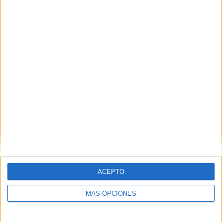
MSC Lírica
Compañía: MSC Cruceros
Eslora: 275 metros
Calado: 6,80 metos
Calado aéreo: 47,18 metros
Consignatario: Pérez & Cía
Tags:
Marítima y Transportes
Puerto
Turismo
ACEPTO
Related
Posts
MÁS OPCIONES
El CD Puerto Atlético presenta a su nuevo
fichaje: Sasha