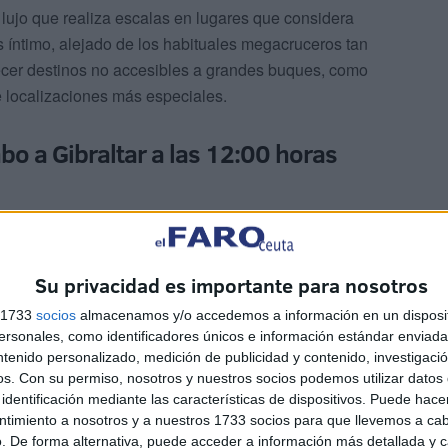
 lujo que realiza escalas en lugares que considera
s íntimo, alejado de los habituales megacruceros tan
recer destinos no accesibles a grandes buques, como
e localizaciones más especiales.
bo a Gibraltar a las 12:00 horas
Su privacidad es importante para nosotros
s 1733
socios
almacenamos y/o accedemos a información en un disposit
a (cara de levante) durante 5 horas aproximadamente,
sonales, como identificadores únicos e información estándar enviada 
en colaboración con Servicios Turísticos de Ceuta
, las
ntenido personalizado, medición de publicidad y contenido, investigaci
 autobús como a pie para conocer la ciudad. A las 12:00
os.
Con su permiso, nosotros y nuestros socios podemos utilizar datos 
identificación mediante las características de dispositivos. Puede hacer
e Gibraltar, donde tiene prevista la siguiente escala.
ntimiento a nosotros y a nuestros 1733 socios para que llevemos a ca
. De forma alternativa, puede acceder a información más detallada y 