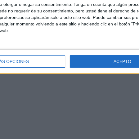
la compañía a la que pertenece- hace escala en Ceuta,
e otorgar o negar su consentimiento.
Tenga en cuenta que algún proc
de no requerir de su consentimiento, pero usted tiene el derecho de r
or parte de la Autoridad Portuaria de Ceuta.
referencias se aplicarán solo a este sitio web. Puede cambiar sus pref
alquier momento volviendo a este sitio y haciendo clic en el botón "Pri
 web.
ÁS OPCIONES
ACEPTO