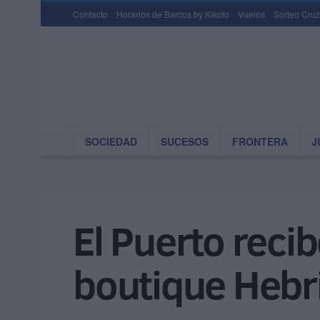
Contacto
Horarios de Barcos by Kikoto
Vuelos
Sorteo Cruz
SOCIEDAD
SUCESOS
FRONTERA
J
El Puerto reci
boutique Hebr