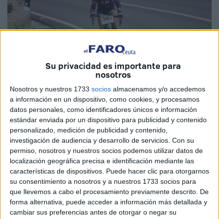
Su privacidad es importante para
nosotros
Nosotros y nuestros 1733
socios
almacenamos y/o accedemos
a información en un dispositivo, como cookies, y procesamos
Imagen Cedida
datos personales, como identificadores únicos e información
estándar enviada por un dispositivo para publicidad y contenido
personalizado, medición de publicidad y contenido,
investigación de audiencia y desarrollo de servicios.
Con su
permiso, nosotros y nuestros socios podemos utilizar datos de
La ‘III Cronoescalada a por el pavo’ que se iba a celebrar
localización geográfica precisa e identificación mediante las
este domingo quedó este viernes aplazada. Según la
características de dispositivos. Puede hacer clic para otorgarnos
organización por motivos ajenos se procede a la
su consentimiento a nosotros y a nuestros 1733 socios para
“cancelación de la prueba” que se celebrará dentro de
que llevemos a cabo el procesamiento previamente descrito. De
forma alternativa, puede acceder a información más detallada y
poco más de un mes.
cambiar sus preferencias antes de otorgar o negar su