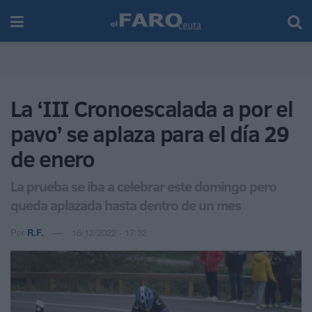
La ‘III Cronoescalada a por el
pavo’ se aplaza para el día 29
de enero
La prueba se iba a celebrar este domingo pero
queda aplazada hasta dentro de un mes
Por
R.F.
16/12/2022 - 17:32