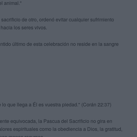
el animal."
acrificio de otro, ordenó evitar cualquier sufrimiento
hacia los seres vivos.
entido último de esta celebración no reside en la sangre
e lo que llega a Él es vuestra piedad." (Corán 22:37)
te equivocada, la Pascua del Sacrificio no gira en
lores espirituales como la obediencia a Dios, la gratitud,
ienen menos recursos.