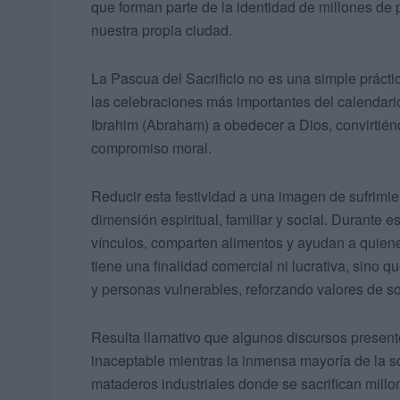
que forman parte de la identidad de millones de
nuestra propia ciudad.
La Pascua del Sacrificio no es una simple prácti
las celebraciones más importantes del calendari
Ibrahim (Abraham) a obedecer a Dios, convirtiénd
compromiso moral.
Reducir esta festividad a una imagen de sufrimi
dimensión espiritual, familiar y social. Durante e
vínculos, comparten alimentos y ayudan a quienes
tiene una finalidad comercial ni lucrativa, sino q
y personas vulnerables, reforzando valores de s
Resulta llamativo que algunos discursos presen
inaceptable mientras la inmensa mayoría de la 
mataderos industriales donde se sacrifican mill