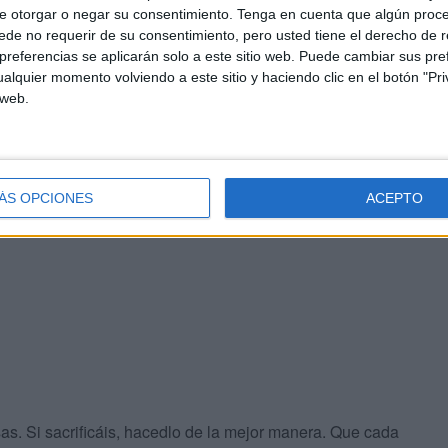
e otorgar o negar su consentimiento.
Tenga en cuenta que algún proc
de no requerir de su consentimiento, pero usted tiene el derecho de r
arece en este debate y que merece ser recordado. El
referencias se aplicarán solo a este sitio web. Puede cambiar sus pref
ato a los animales. La compasión hacia ellos forma parte
alquier momento volviendo a este sitio y haciendo clic en el botón "Pri
 web.
 (la paz sea con él) contienen numerosas referencias
evitar cualquier forma de crueldad. El maltrato animal no
ÁS OPCIONES
ACEPTO
moral dentro de la tradición islámica.
sas. Si sacrificáis, hacedlo de la mejor manera. Que cada