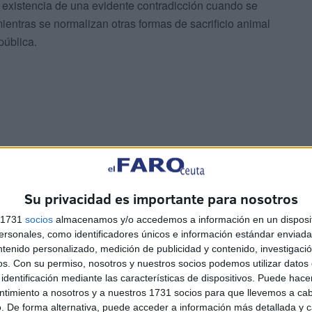
 existencia de una evidente contradicción cuando se
entras se normalizan otras formas de sacrificio animal
pública.
ión se desarrolla bajo estrictos controles sanitarios y
por la Ciudad Autónoma no existen para fomentar el
Su privacidad es importante para nosotros
izar que el sacrificio se realice dentro de unas
s a la normativa vigente en materia de higiene,
s 1731
socios
almacenamos y/o accedemos a información en un disposit
sonales, como identificadores únicos e información estándar enviada 
ntenido personalizado, medición de publicidad y contenido, investigaci
os.
Con su permiso, nosotros y nuestros socios podemos utilizar datos 
 sanitario, cámaras frigoríficas, espacios habilitados
identificación mediante las características de dispositivos. Puede hacer
 de supervisión responde precisamente al objetivo de
ntimiento a nosotros y a nuestros 1731 socios para que llevemos a ca
gurar el cumplimiento de la legislación.
. De forma alternativa, puede acceder a información más detallada y 