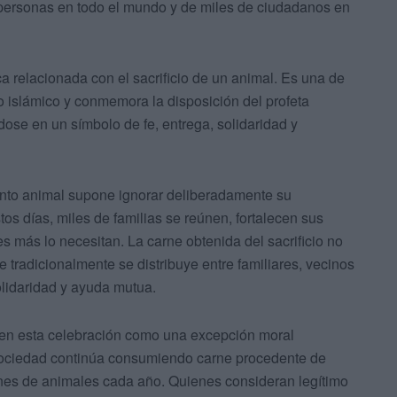
 personas en todo el mundo y de miles de ciudadanos en
ca relacionada con el sacrificio de un animal. Es una de
o islámico y conmemora la disposición del profeta
ose en un símbolo de fe, entrega, solidaridad y
ento animal supone ignorar deliberadamente su
stos días, miles de familias se reúnen, fortalecen sus
 más lo necesitan. La carne obtenida del sacrificio no
ue tradicionalmente se distribuye entre familiares, vecinos
olidaridad y ayuda mutua.
ten esta celebración como una excepción moral
sociedad continúa consumiendo carne procedente de
ones de animales cada año. Quienes consideran legítimo