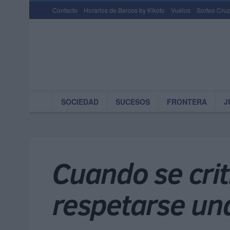
Contacto
Horarios de Barcos by Kikoto
Vuelos
Sorteo Cruz
SOCIEDAD
SUCESOS
FRONTERA
J
Cuando se crit
respetarse una