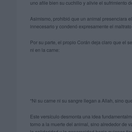
uno afile bien su cuchillo y alivie el sufrimiento d
Asimismo, prohibió que un animal presenciara el s
innecesario y condenó expresamente el maltrato 
Por su parte, el propio Corán deja claro que el s
ni en la carne:
"Ni su carne ni su sangre llegan a Allah, sino qu
Este versículo desmonta una idea fundamentalmen
torno a la muerte del animal, sino alrededor de va
la solidaridad y la generosidad hacia quienes t