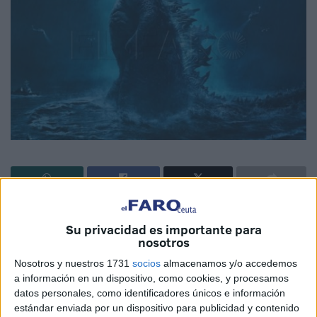
Llega el calor, en algunos momentos excesivo, y una
Su privacidad es importante para
posible solución y rato de ocio añadido para un cinéfilo
nosotros
resistente es la de echarle un ojo a la cartelera a ver qué
Nosotros y nuestros 1731
socios
almacenamos y/o accedemos
opciones ofrece una butaca con aire acondicionado y una
a información en un dispositivo, como cookies, y procesamos
buena pantalla gigante con su correspondiente sistema de
datos personales, como identificadores únicos e información
sonido envolvente.
estándar enviada por un dispositivo para publicidad y contenido