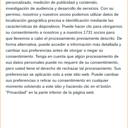
personalizado, medición de publicidad y contenido,
Hasta ahí todo bien, y cuando uno abre la cartelera para
investigación de audiencia y desarrollo de servicios.
Con su
elegir entre las posibles opciones se remueve un poco
permiso, nosotros y nuestros socios podemos utilizar datos de
localización geográfica precisa e identificación mediante las
incómodo cuando lo primero con que se topa es la
características de dispositivos. Puede hacer clic para otorgarnos
enésima entrega de Men In Black, esta vez sin sus
su consentimiento a nosotros y a nuestros 1731 socios para
protagonistas icónicos. Mal empezamos.
que llevemos a cabo el procesamiento previamente descrito. De
forma alternativa, puede acceder a información más detallada y
Seguimos buscando con cara de contratiempo algo que no
cambiar sus preferencias antes de otorgar o negar su
nos parezca que ya lo hemos visto muchas veces y… nos
consentimiento.
Tenga en cuenta que algún procesamiento de
sus datos personales puede no requerir de su consentimiento,
encontramos una de Godzilla, sí, Godzilla, a estas alturas y
pero usted tiene el derecho de rechazar tal procesamiento. Sus
con el exitazo que han tenido todas las anteriores. El
preferencias se aplicarán solo a este sitio web. Puede cambiar
movimiento incómodo se convierte en escalofrío y el
sus preferencias o retirar su consentimiento en cualquier
panorama empieza a indicar que igual el susodicho nos
momento volviendo a este sitio y haciendo clic en el botón
viene bien para quitarnos el calor demente que nos insta a
"Privacidad" en la parte inferior de la página web.
acercarnos al cine. Pero el mundo es de los valientes y
persistimos. Siguiente opción de la cartelera…
¡Al fin! Un par de títulos que no me suenan: Los Japón y La
influencia, y ambos españoles. Menos mal que el producto