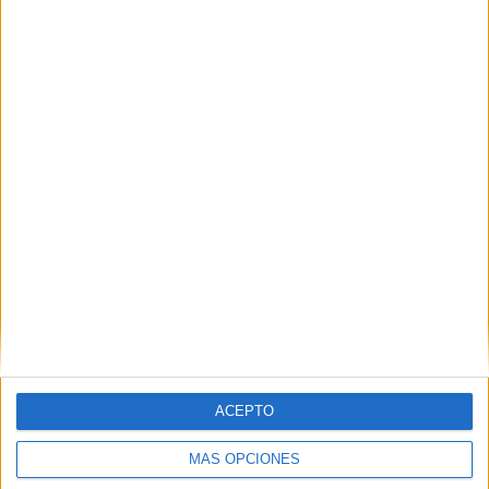
y lo aplazo para próximas semanas, que estrenen… el
remake del Rey León o quizás la última de Spider-Man.
Tierra trágame. Pero ya.
ACEPTO
MÁS OPCIONES