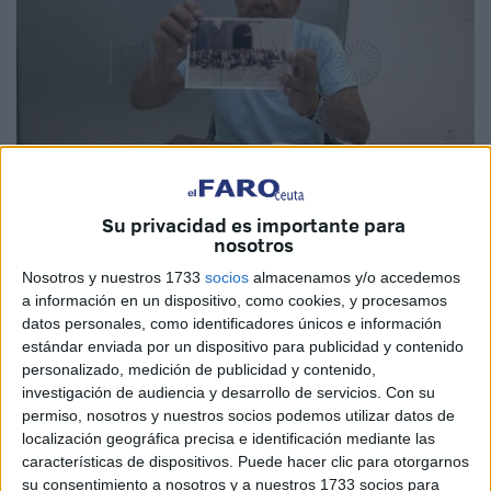
Imagen de archivo
Su privacidad es importante para
nosotros
Nosotros y nuestros 1733
socios
almacenamos y/o accedemos
a información en un dispositivo, como cookies, y procesamos
Cristóbal Mateo
Valero
vuelve a escena para impartir
datos personales, como identificadores únicos e información
estándar enviada por un dispositivo para publicidad y contenido
clases de Defensa Personal
. El experimentado karateca
personalizado, medición de publicidad y contenido,
ofrecerá sus habilidades a todos los que deseen
investigación de audiencia y desarrollo de servicios.
Con su
implementar sus nociones en este arte marcial.
permiso, nosotros y nuestros socios podemos utilizar datos de
localización geográfica precisa e identificación mediante las
El lugar para realizar las clases será el gimnasio Ushiro y
características de dispositivos. Puede hacer clic para otorgarnos
las sesiones empezarán en la mitad del mes de julio, en
su consentimiento a nosotros y a nuestros 1733 socios para