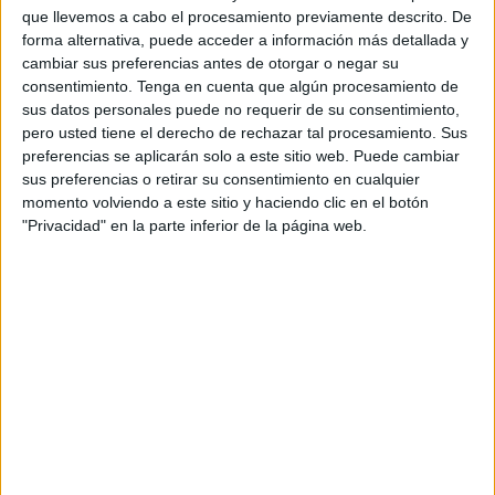
que llevemos a cabo el procesamiento previamente descrito. De
concreto, la segunda semana de julio.
forma alternativa, puede acceder a información más detallada y
cambiar sus preferencias antes de otorgar o negar su
Las plazas son limitadas con un total de 30 tanto en
consentimiento.
Tenga en cuenta que algún procesamiento de
categoría masculina como femenina.
sus datos personales puede no requerir de su consentimiento,
pero usted tiene el derecho de rechazar tal procesamiento. Sus
Asimismo,
los interesados que deseen saber más
preferencias se aplicarán solo a este sitio web. Puede cambiar
sobre este curso deberán acudir a las instalaciones del
sus preferencias o retirar su consentimiento en cualquier
club Ushiro
para obtener cualquier información.
momento volviendo a este sitio y haciendo clic en el botón
"Privacidad" en la parte inferior de la página web.
El precio para este curso será de 45 euros. El veterano
karateca afirma que para poder inscribirse en el curso hay
que llevar una foto, el nombre y el DNI, para luego poder
acreditar el título correspondiente a las personas que se
hayan sacado este curso.
Un experto en este arte marcial
Cristóbal Mateo es un
experto en este arte marcial
y un