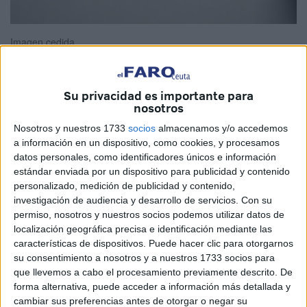
Imagen cedida
Su privacidad es importante para
nosotros
No pueden ganar siempre. O no deberían. El mundo tiene
que estar mejor repartido. Siempre hubo buenos y malos,
Nosotros y nuestros 1733
socios
almacenamos y/o accedemos
pero en otros tiempos parecía que los primeros terminaban
a información en un dispositivo, como cookies, y procesamos
datos personales, como identificadores únicos e información
copando el protagonismo en la partida.
estándar enviada por un dispositivo para publicidad y contenido
personalizado, medición de publicidad y contenido,
Ahora no es así. Todo lo que nos enseñaron nuestros
investigación de audiencia y desarrollo de servicios.
Con su
padres parece haberse perdido en una sociedad donde
permiso, nosotros y nuestros socios podemos utilizar datos de
impera ser más listo que nadie a base de engaños o tener
localización geográfica precisa e identificación mediante las
poder a base de no seguir los caminos adecuados.
características de dispositivos. Puede hacer clic para otorgarnos
su consentimiento a nosotros y a nuestros 1733 socios para
No pueden ganar siempre, pero lo hacen. Sucede a todos
que llevemos a cabo el procesamiento previamente descrito. De
forma alternativa, puede acceder a información más detallada y
los niveles. Y una, entonces, se pregunta qué pasará con
cambiar sus preferencias antes de otorgar o negar su