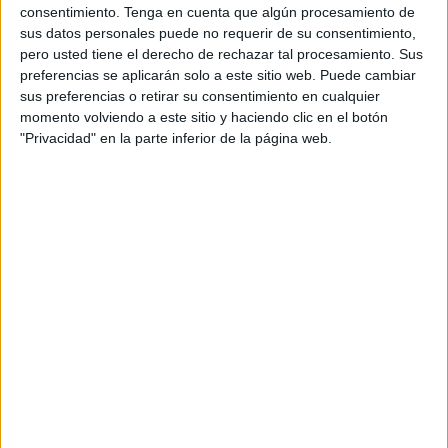
las generaciones venideras, fieles testigos de una
consentimiento.
Tenga en cuenta que algún procesamiento de
sociedad en la que la cultura del esfuerzo o la lealtad no
sus datos personales puede no requerir de su consentimiento,
tiene aprecio, más bien suma rechazos y menosprecios.
pero usted tiene el derecho de rechazar tal procesamiento. Sus
preferencias se aplicarán solo a este sitio web. Puede cambiar
Si ganan los malos, qué queda al resto; si se premia a la
sus preferencias o retirar su consentimiento en cualquier
momento volviendo a este sitio y haciendo clic en el botón
corte de aduladores, qué queda para los contestatarios; si
"Privacidad" en la parte inferior de la página web.
se ensalza al más sinvergüenza, a qué nivel queda el
resto.
En tiempos de oscuridad priman las traiciones, las malas
artes, los dictadores con vara de mando que pisotean,
amenazan y buscan hundir a quienes sacan cabeza para
simplemente poder respirar en el fango.
Cuando ya no nos quede nada, cuando los buenos hayan
sido absorbidos por el poder de los malos no habrá ni un
mínimo de respeto, solidaridad, empatía y amor. Nos
habremos sometido al enfrentamiento, al odio, a esa
envidia que es el mayor de los males en un mundo que