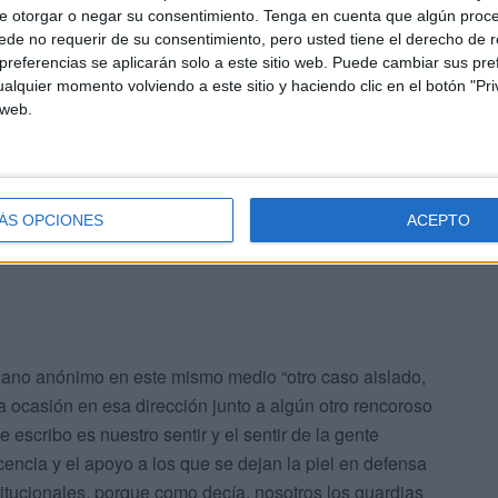
ones que no dudan en atentar contra los policías y
e otorgar o negar su consentimiento.
Tenga en cuenta que algún proc
les de jóvenes.
de no requerir de su consentimiento, pero usted tiene el derecho de r
referencias se aplicarán solo a este sitio web. Puede cambiar sus pref
alquier momento volviendo a este sitio y haciendo clic en el botón "Pri
ía ser el sentir de la sociedad hacia estas organizaciones
 web.
escrédito generan. Se puede decir más alto, pero no más
ladar nuestra repulsa a los que de manera anónima se
nalidad de la inmensa mayoría de los guardias civiles y
ÁS OPCIONES
ACEPTO
ano anónimo en este mismo medio “otro caso aislado,
 ocasión en esa dirección junto a algún otro rencoroso
escribo es nuestro sentir y el sentir de la gente
cencia y el apoyo a los que se dejan la piel en defensa
itucionales, porque como decía, nosotros los guardias