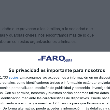
l daño que provocan a las familias, a la sociedad que
icías y guardias civiles, nos encontramos más de lo que
olaboran con estas organizaciones criminales.
Su privacidad es importante para nosotros
s 1733
socios
almacenamos y/o accedemos a información en un disposit
 eslabón criminal que no les importa pasar por encima de
sonales, como identificadores únicos e información estándar enviada 
e de una familia que disfrutaba de un domingo de ocio.
ntenido personalizado, medición de publicidad y contenido, investigaci
a de las que hablaba y, por tanto, no pueden mostrarnos
os.
Con su permiso, nosotros y nuestros socios podemos utilizar datos 
esponsabilidad moral de ese daño que ejercen sus
identificación mediante las características de dispositivos. Puede hacer
ntimiento a nosotros y a nuestros 1733 socios para que llevemos a ca
que nunca lo fueron y, por tanto, son los más
. De forma alternativa, puede acceder a información más detallada y 