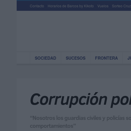
Contacto
Horarios de Barcos by Kikoto
Vuelos
Sorteo Cruz
SOCIEDAD
SUCESOS
FRONTERA
J
Corrupción pol
“Nosotros los guardias civiles y policía
comportamientos”