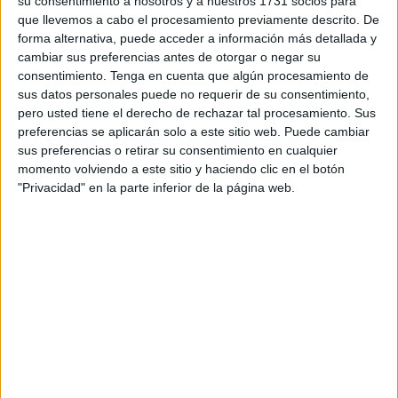
su consentimiento a nosotros y a nuestros 1731 socios para
En virtud de ese acuerdo, a partir del 22 de octubre, la red
que llevemos a cabo el procesamiento previamente descrito. De
de 2.396 oficinas de Correos comercializará la oferta de
forma alternativa, puede acceder a información más detallada y
cambiar sus preferencias antes de otorgar o negar su
servicios de luz y gas de Endesa.
consentimiento.
Tenga en cuenta que algún procesamiento de
sus datos personales puede no requerir de su consentimiento,
Para Correos, este acuerdo se enmarca en la nueva
pero usted tiene el derecho de rechazar tal procesamiento. Sus
estrategia de poner a disposición de instituciones,
preferencias se aplicarán solo a este sitio web. Puede cambiar
administraciones y empresas todo el potencial que ofrecen
sus preferencias o retirar su consentimiento en cualquier
las oficinas como canal de venta por su capilaridad y total
momento volviendo a este sitio y haciendo clic en el botón
cobertura territorial de España. Las oficinas recibieron más
"Privacidad" en la parte inferior de la página web.
de 93,5 millones de visitas a lo largo de 2018.
Según Roberto Ducay, director Financiero y de Expansión
de Correos, este acuerdo permite seguir profundizando en
la estrategia de diversificación de productos y servicios
puesta en marcha en 2019, así como ampliar ámbitos de
relación entre Correos y los ciudadanos.
Endesa ha valorado precisamente esa posibilidad para