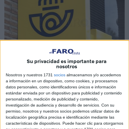
Su privacidad es importante para
nosotros
Nosotros y nuestros 1731
socios
almacenamos y/o accedemos
a información en un dispositivo, como cookies, y procesamos
datos personales, como identificadores únicos e información
Correos
y Endesa han firmado un acuerdo comercial que
estándar enviada por un dispositivo para publicidad y contenido
abre una nueva etapa en la relación entre ambas
personalizado, medición de publicidad y contenido,
investigación de audiencia y desarrollo de servicios.
Con su
compañías, complementando así los acuerdos para el
permiso, nosotros y nuestros socios podemos utilizar datos de
pago y envío de facturas a los más de 10 millones de
localización geográfica precisa e identificación mediante las
clientes de la compañía energética.
características de dispositivos. Puede hacer clic para otorgarnos