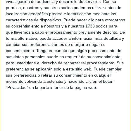
las pruebas, los temarios, las asignaturas, las
investigación de audiencia y desarrollo de servicios.
Con su
permiso, nosotros y nuestros socios podemos utilizar datos de
puntuaciones y todo lo imaginado han ido cambiando de
localización geográfica precisa e identificación mediante las
una manera vertiginosa, aunque la esencia siga siendo la
características de dispositivos. Puede hacer clic para otorgarnos
misma, una forma, mejor o peor, de calificar tus
su consentimiento a nosotros y a nuestros 1733 socios para
conocimientos.
que llevemos a cabo el procesamiento previamente descrito. De
forma alternativa, puede acceder a información más detallada y
La PAU ha cumplido 51 años y, de momento es posible
cambiar sus preferencias antes de otorgar o negar su
consentimiento.
Tenga en cuenta que algún procesamiento de
que siga 51 años más; poner de acuerdo a los políticos es
sus datos personales puede no requerir de su consentimiento,
harto complicado y más en estos temas.
pero usted tiene el derecho de rechazar tal procesamiento. Sus
preferencias se aplicarán solo a este sitio web. Puede cambiar
En muchos institutos los directores son reticentes a dar
sus preferencias o retirar su consentimiento en cualquier
permisos para que te ausentes del instituto 10 días y
momento volviendo a este sitio y haciendo clic en el botón
ponen todas las pegas habidas y por haber para no
"Privacidad" en la parte inferior de la página web.
conceder el permiso (quiero dejar claro que no hablo del
IES Camoens, mi centro de trabajo, pues llegamos a optar
por una opción coherente de cupos y departamentos).
Aclarar que no vamos de vacaciones pagadas ni a
disfrutar de las noches granaínas; vamos a currar a más no