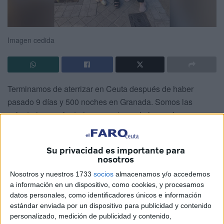
Imagen cedida
Terminamos de aterrizar en Ceuta después de haber
pasado 9 días y 500 noches en Granada. Somos las
voluntarias y voluntarios correctores de la prueba que se
lanzan a una piscina de exámenes de chicos y chicas que
se juegan parte de su futuro. La nota les posibilitará elegir
Su privacidad es importante para
una carrera, una ciudad, una facultad, un piso compartido
nosotros
o un colegio mayor. Una aventura vital que da comienzo
Nosotros y nuestros 1733
socios
almacenamos y/o accedemos
cuando termina la adolescencia.
a información en un dispositivo, como cookies, y procesamos
datos personales, como identificadores únicos e información
Esta es mi selectividad número 23, que se dice pronto,
estándar enviada por un dispositivo para publicidad y contenido
desde que fui examinando hasta convertirme en corrector,
personalizado, medición de publicidad y contenido,