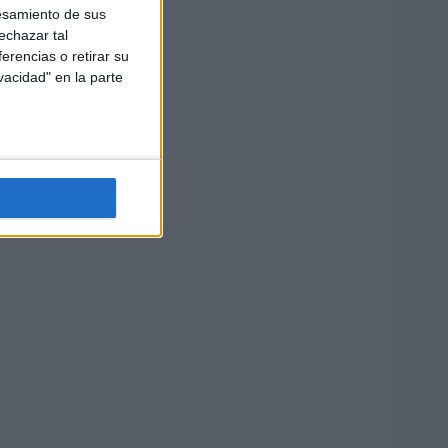
esamiento de sus
echazar tal
erencias o retirar su
vacidad" en la parte