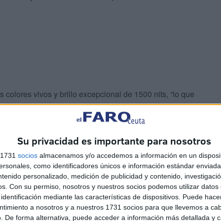
olores vivos y brillo excepcional de 1500 nits, “lo que
iluminación, tanto si estás a plena luz del día como si te
Su privacidad es importante para nosotros
 el PACE 3 “para una mejor legibilidad en movimiento”.
s 1731
socios
almacenamos y/o accedemos a información en un disposit
sonales, como identificadores únicos e información estándar enviada 
ntenido personalizado, medición de publicidad y contenido, investigaci
s Pace Pro “con una iluminación de fondo más rápida”,
os.
Con su permiso, nosotros y nuestros socios podemos utilizar datos 
identificación mediante las características de dispositivos. Puede hacer
ncia cardíaca más precisas con el galardonado
ntimiento a nosotros y a nuestros 1731 socios para que llevemos a ca
increíble al recoger los datos de tu brazo”.
. De forma alternativa, puede acceder a información más detallada y 