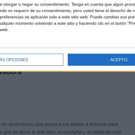
e otorgar o negar su consentimiento.
Tenga en cuenta que algún proc
de no requerir de su consentimiento, pero usted tiene el derecho de r
referencias se aplicarán solo a este sitio web. Puede cambiar sus pref
alquier momento volviendo a este sitio y haciendo clic en el botón "Pri
 web.
un precio de 399 euros que promete “
la tecnología más
ÁS OPCIONES
ACEPTO
ovadora
a
de rendimiento que ayuda a los atletas a entrenar para
 gira en torno al aire libre, la montaña y un estilo de vida