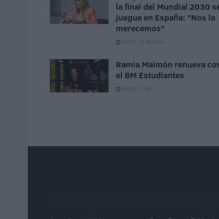
la final del Mundial 2030 s
juegue en España: "Nos la
merecemos"
HACE 10 HORAS
Ramia Maimón renueva co
el BM Estudiantes
HACE 1 DÍA