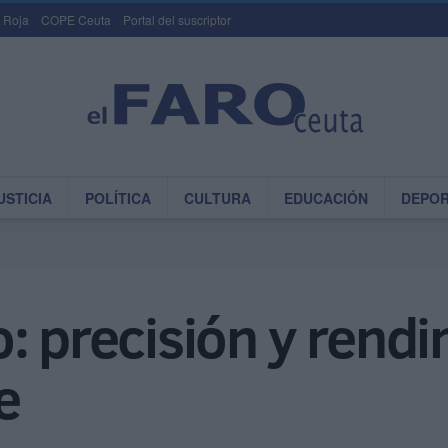
 Roja
COPE Ceuta
Portal del suscriptor
USTICIA
POLÍTICA
CULTURA
EDUCACIÓN
DEPO
: precisión y rend
e