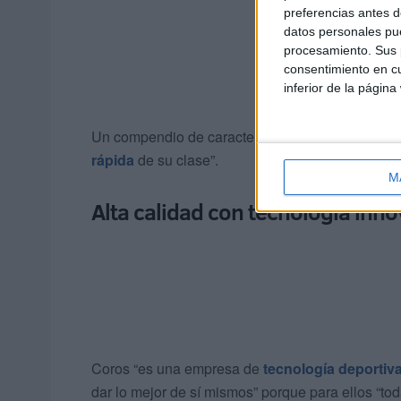
preferencias antes d
datos personales pue
procesamiento. Sus p
consentimiento en cu
inferior de la página
Un compendio de características englobadas en 
rápida
de su clase”.
M
Alta calidad con tecnología inn
Coros “es una empresa de
tecnología deportiv
dar lo mejor de sí mismos” porque para ellos “toda