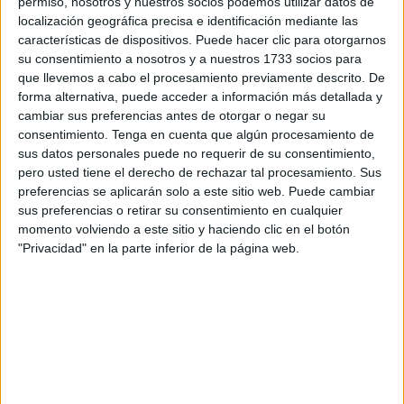
permiso, nosotros y nuestros socios podemos utilizar datos de
Hace cinco años se te abrieron las puertas del cielo de par
localización geográfica precisa e identificación mediante las
en par y temblaron los Ángeles porque aunque yo era uno
características de dispositivos. Puede hacer clic para otorgarnos
de los caídos yo también tuve la sonrisa pícara y angelical.
su consentimiento a nosotros y a nuestros 1733 socios para
que llevemos a cabo el procesamiento previamente descrito. De
Se fue Carlos y fueron rumores y lamentaciones pero
forma alternativa, puede acceder a información más detallada y
quizá porque el tiempo pasa para todos nosotros nunca
cambiar sus preferencias antes de otorgar o negar su
consentimiento.
Tenga en cuenta que algún procesamiento de
sabrán quizá que fue un tío por derecho que levantaba
sus datos personales puede no requerir de su consentimiento,
pasiones.
pero usted tiene el derecho de rechazar tal procesamiento. Sus
preferencias se aplicarán solo a este sitio web. Puede cambiar
Cuando en los setenta llegaba la moda de la Fiebre del
sus preferencias o retirar su consentimiento en cualquier
Sábado Noche, la brillantina se nos caía por las sienes
momento volviendo a este sitio y haciendo clic en el botón
emulando a Travolta y todavía muchos no podíamos usar
"Privacidad" en la parte inferior de la página web.
una filomatic para la carrera de hormigas imitando a un
bigote, ya Carlos nos sacaba cuatro cabezas y entonces
los que teníamos doce años, que nos pateábamos las
plazas y calles, queríamos imitar al líder del cotarro y ahí
estaba Carlos.
Hoy día vemos a chavales encerrados en sus cuartos y