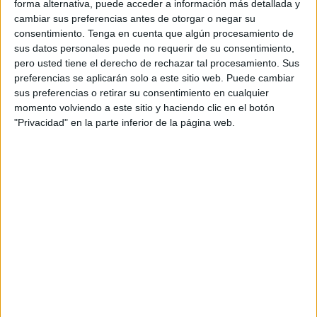
provocar el cambio interior que nos transforme en seres
forma alternativa, puede acceder a información más detallada y
cambiar sus preferencias antes de otorgar o negar su
bondadosos, pero es un ejercicio fútil si después del
consentimiento.
Tenga en cuenta que algún procesamiento de
espanto de contemplarnos tal y como somos, nos
sus datos personales puede no requerir de su consentimiento,
aplicamos fármacos químicos para adormecer la luz de la
pero usted tiene el derecho de rechazar tal procesamiento. Sus
conciencia, o también bazofias de emponderamiento
preferencias se aplicarán solo a este sitio web. Puede cambiar
sus preferencias o retirar su consentimiento en cualquier
personal para elevar nuestro ego y engañarnos ante una
momento volviendo a este sitio y haciendo clic en el botón
sociedad que demanda “winers”.
"Privacidad" en la parte inferior de la página web.
En una sociedad tan intoxicada de mentiras, la verdad está
muy relegada a grupos de insumisos que luchan a diario
con las armas de la luz cristiana para no endurecer el
corazón e impedir que se vuelva de piedra. Uno de los
mayores triunfos del mal es hacer creer a los seres
humanos que nosotros solos y por nuestras propias
fuerzas podemos alcanzar el bien y prosperar en el amor.