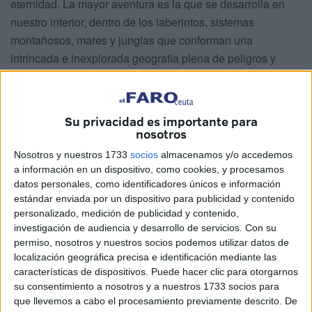
eternidad. La mayor aventura es la que se desarrolla en
nuestro interior, dentro de los laberintos, sistemas
montañosos, mares y junglas que conforman una
intrincada e inexplorada geografía plena de peligros y
sobresaltos.
Conocer algo de nosotros mismos es ardua tarea, propia
Su privacidad es importante para
de valientes que sean capaces de observar nuestra
nosotros
enorme pequeñez e insignificancia ante el reto del amor y
Nosotros y nuestros 1733
socios
almacenamos y/o accedemos
del amar sin límites. Que duro y maravilloso ejercicio es
a información en un dispositivo, como cookies, y procesamos
exponerse a verse en el espejo del corazón al descubierto
datos personales, como identificadores únicos e información
lleno de fealdades y malformaciones que necesita ser
estándar enviada por un dispositivo para publicidad y contenido
restaurado. La mística y estigmatizada Catalina Rivas tuvo
personalizado, medición de publicidad y contenido,
investigación de audiencia y desarrollo de servicios.
Con su
visiones de como nuestro corazón lleno de inmundicias y
permiso, nosotros y nuestros socios podemos utilizar datos de
pecados puede ser limpiado y transformado por el amor
localización geográfica precisa e identificación mediante las
poderoso de nuestro Señor.
características de dispositivos. Puede hacer clic para otorgarnos
su consentimiento a nosotros y a nuestros 1733 socios para
El conocimiento de nosotros mismos tiene sentido para
que llevemos a cabo el procesamiento previamente descrito. De