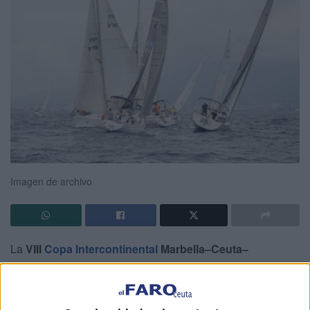
Imagen de archivo
La
VIII
Copa Intercontinental
Marbella–Ceuta–
Sotogrande–Marbella
se celebrará del 30 de abril al 3 de
mayo, consolidada como una de las grandes citas del
calendario de crucero de altura. La
regata
, que alcanza su