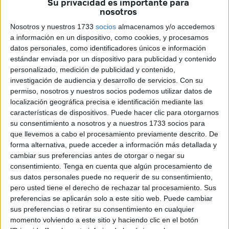
Su privacidad es importante para
octava edición
, abrirá además el Campeonato de
nosotros
Andalucía de Crucero de Altura 2026, siendo la primera de
Nosotros y nuestros 1733
socios
almacenamos y/o accedemos
las tres pruebas puntuables.
a información en un dispositivo, como cookies, y procesamos
datos personales, como identificadores únicos e información
Ocho ediciones avalan el crecimiento de una prueba que
estándar enviada por un dispositivo para publicidad y contenido
ha ganado en participación, prestigio y exigencia
con
personalizado, medición de publicidad y contenido,
investigación de audiencia y desarrollo de servicios.
Con su
el paso de los años. La
Copa Intercontinental
conecta
permiso, nosotros y nuestros socios podemos utilizar datos de
tres enclaves estratégicos- Marbella, Ceuta y Sotogrande-
localización geográfica precisa e identificación mediante las
a través de un recorrido que tendrá como telón de fondo el
características de dispositivos. Puede hacer clic para otorgarnos
Estrecho de Gibraltar
. Uno de los escenarios de
su consentimiento a nosotros y a nuestros 1733 socios para
navegación más complejos del país.
que llevemos a cabo el procesamiento previamente descrito. De
forma alternativa, puede acceder a información más detallada y
cambiar sus preferencias antes de otorgar o negar su
Más de 20 embarcaciones en esta
consentimiento.
Tenga en cuenta que algún procesamiento de
octava edición
sus datos personales puede no requerir de su consentimiento,
pero usted tiene el derecho de rechazar tal procesamiento. Sus
preferencias se aplicarán solo a este sitio web. Puede cambiar
La regata se disputará en
tres etapas costeras
entre el 1
sus preferencias o retirar su consentimiento en cualquier
y el 3 de mayo. La primera partirá el viernes a las 10:30
momento volviendo a este sitio y haciendo clic en el botón