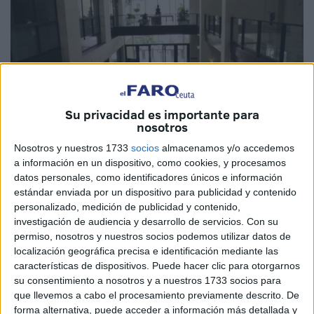
Su privacidad es importante para
nosotros
Nosotros y nuestros 1733
socios
almacenamos y/o accedemos
a información en un dispositivo, como cookies, y procesamos
datos personales, como identificadores únicos e información
Imagen de archivo
estándar enviada por un dispositivo para publicidad y contenido
personalizado, medición de publicidad y contenido,
investigación de audiencia y desarrollo de servicios.
Con su
permiso, nosotros y nuestros socios podemos utilizar datos de
localización geográfica precisa e identificación mediante las
La Consejería de Economía, Hacienda y Función Pública
características de dispositivos. Puede hacer clic para otorgarnos
del
Gobierno
de Ceuta mantendrá abierto durante 20 días
su consentimiento a nosotros y a nuestros 1733 socios para
hábiles a contar desde este miércoles el plazo de
que llevemos a cabo el procesamiento previamente descrito. De
forma alternativa, puede acceder a información más detallada y
presentación de solicitudes para optar a ocho
plazas
de