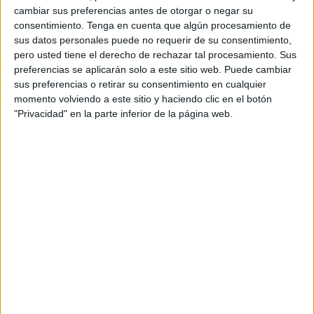
cambiar sus preferencias antes de otorgar o negar su
monitor educativo
de la Ciudad mediante el sistema de
consentimiento.
Tenga en cuenta que algún procesamiento de
oposición
en turno libre.
sus datos personales puede no requerir de su consentimiento,
pero usted tiene el derecho de rechazar tal procesamiento. Sus
Las pruebas incluirán dos ejercicios eliminatorios. El
preferencias se aplicarán solo a este sitio web. Puede cambiar
primero consistirá en desarrollar por escrito dos temas
sus preferencias o retirar su consentimiento en cualquier
elegidos al azar en un tiempo máximo de tres horas. Los
momento volviendo a este sitio y haciendo clic en el botón
"Privacidad" en la parte inferior de la página web.
aspirantes tendrán que alcanzar al menos la puntuación
de 5 en cada uno de los temas para poder realizar la
media aritmética correspondiente. A su conclusión el
Tribunal fijará día y hora en que los aspirantes leerán sus
ejercicios, siendo dicha lectura pública.
El segundo, también eliminatorio, consistirá en la
realización de un supuesto práctico propuesto por el
Tribunal “relacionado con el desempeño de las funciones
propias de la plaza a la que se opta y según el temario
previsto en no más de tres horas”.