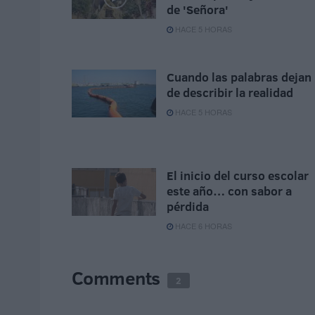
de 'Señora'
HACE 5 HORAS
Cuando las palabras dejan
de describir la realidad
HACE 5 HORAS
El inicio del curso escolar
este año… con sabor a
pérdida
HACE 6 HORAS
Comments
2