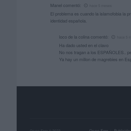
Manel
comentó:
hace 5 meses
El problema es cuando la islamofobia la pr
identidad española.
loco de la colina
comentó:
hace 5 
Ha dado usted en el clavo
No nos tragan a los ESPAÑOLES.. pero
Ya hay un millon de magrebies en Es
Grupo Faro
Publicida
Grupo Faro © 2023