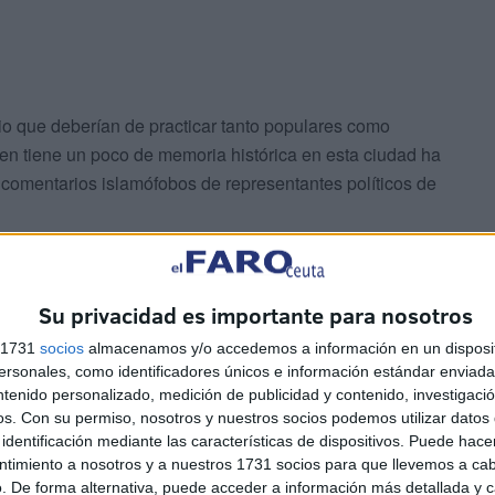
cio que deberían de practicar tanto populares como
uien tiene un poco de memoria histórica en esta ciudad ha
comentarios islamófobos de representantes políticos de
Su privacidad es importante para nosotros
s 1731
socios
almacenamos y/o accedemos a información en un disposit
sonales, como identificadores únicos e información estándar enviada 
ntenido personalizado, medición de publicidad y contenido, investigaci
para construir el retroceso, poca autocrítica se le puede
os.
Con su permiso, nosotros y nuestros socios podemos utilizar datos 
n sus estatutos y se disuelvan políticamente a la mayor
identificación mediante las características de dispositivos. Puede hacer
ud democrática para la ciudadanía española.
ntimiento a nosotros y a nuestros 1731 socios para que llevemos a ca
. De forma alternativa, puede acceder a información más detallada y 