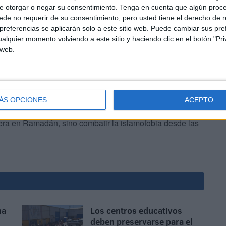
e otorgar o negar su consentimiento.
Tenga en cuenta que algún proc
de no requerir de su consentimiento, pero usted tiene el derecho de r
referencias se aplicarán solo a este sitio web. Puede cambiar sus pref
alquier momento volviendo a este sitio y haciendo clic en el botón "Pri
 web.
ndicar la gran labor de las distintas asociaciones y
e combaten la islamofobia durante los 365 días del año:
s de la convivencia. La interculturalidad se demuestra
ÁS OPCIONES
ACEPTO
discursos institucionales vacíos y repletos de hipocresía.
ra en Ramadán, sino combatir la islamofobia desde las
na
Los centros educativos
deben preservarse para el