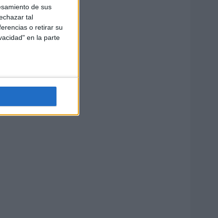
esamiento de sus
echazar tal
erencias o retirar su
vacidad" en la parte