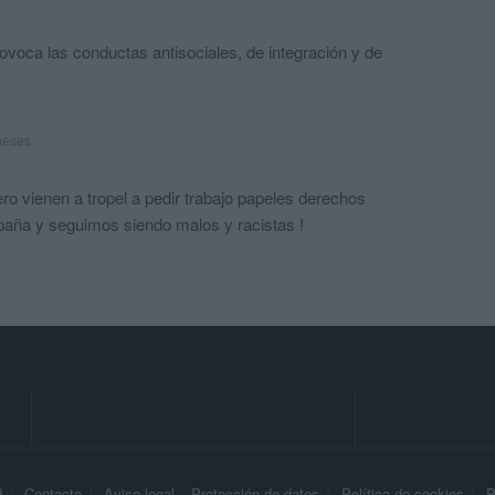
ovoca las conductas antisociales, de integración y de
meses
 vienen a tropel a pedir trabajo papeles derechos
paña y seguimos siendo malos y racistas !
d
Contacto
Aviso legal – Protección de datos
Política de cookies
P