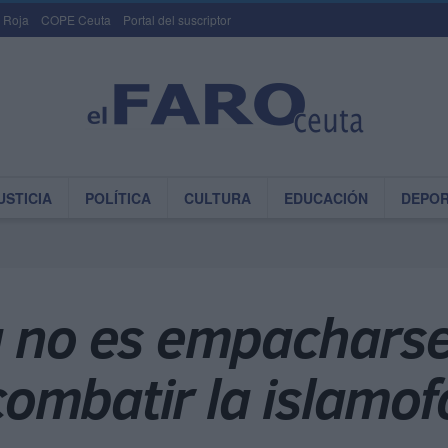
 Roja
COPE Ceuta
Portal del suscriptor
USTICIA
POLÍTICA
CULTURA
EDUCACIÓN
DEPO
a no es empacharse
ombatir la islamof