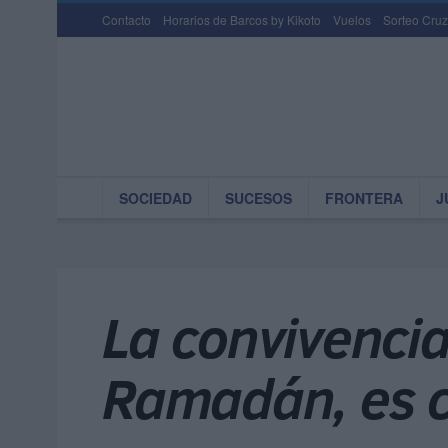
Contacto
Horarios de Barcos by Kikoto
Vuelos
Sorteo Cruz
SOCIEDAD
SUCESOS
FRONTERA
J
La convivenci
Ramadán, es c