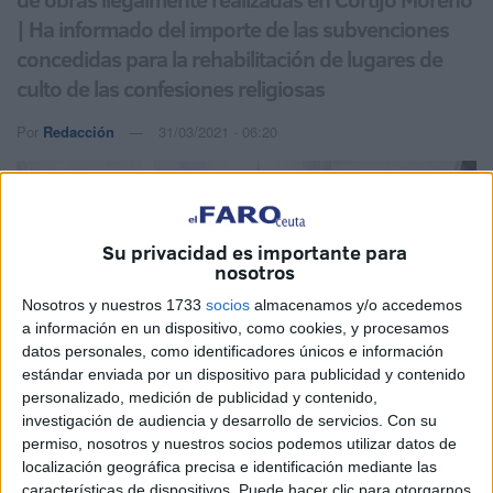
| Ha informado del importe de las subvenciones
concedidas para la rehabilitación de lugares de
culto de las confesiones religiosas
Por
Redacción
31/03/2021 - 06:20
Su privacidad es importante para
nosotros
Nosotros y nuestros 1733
socios
almacenamos y/o accedemos
a información en un dispositivo, como cookies, y procesamos
datos personales, como identificadores únicos e información
estándar enviada por un dispositivo para publicidad y contenido
personalizado, medición de publicidad y contenido,
investigación de audiencia y desarrollo de servicios.
Con su
permiso, nosotros y nuestros socios podemos utilizar datos de
Imagen de archivo
localización geográfica precisa e identificación mediante las
características de dispositivos. Puede hacer clic para otorgarnos