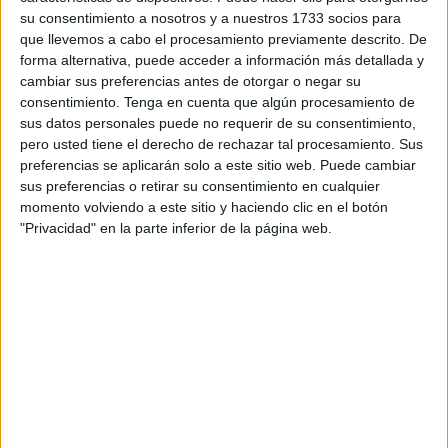
su consentimiento a nosotros y a nuestros 1733 socios para
que llevemos a cabo el procesamiento previamente descrito. De
La consejera de Servicios Sociales de Ceuta, Dunia
forma alternativa, puede acceder a información más detallada y
Mohamed, ha llevado este miércoles a la reunión del
cambiar sus preferencias antes de otorgar o negar su
consentimiento.
Tenga en cuenta que algún procesamiento de
Consejo de Gobierno
la aprobación de la
subvención
a
sus datos personales puede no requerir de su consentimiento,
la entidad
Luna Blanca
para el reparto de alimentos y
pero usted tiene el derecho de rechazar tal procesamiento. Sus
comidas preparadas a aquellas personas que se
preferencias se aplicarán solo a este sitio web. Puede cambiar
encuentran en situación de vulnerabilidad, así como la
sus preferencias o retirar su consentimiento en cualquier
momento volviendo a este sitio y haciendo clic en el botón
asistencia en el mes de Ramadán de un comedor social.
"Privacidad" en la parte inferior de la página web.
Este acuerdo de colaboración, al que la Ciudad destina
una cuantía de 155.895 euros, permite atender a 65
familias durante todo el año. Asimismo, en Ramadán se
presta asistencia a otras 300 a las que se les lleva comida
a sus domicilios, a las que se suman las 270 familias que,
en ese mismo periodo, son atendidas en la carpa comedor.
El convenio además sostiene cinco empleos.