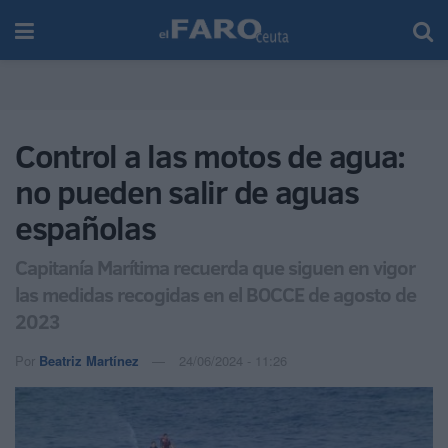
Control a las motos de agua:
no pueden salir de aguas
españolas
Capitanía Marítima recuerda que siguen en vigor
las medidas recogidas en el BOCCE de agosto de
2023
Por
Beatriz Martínez
24/06/2024 - 11:26