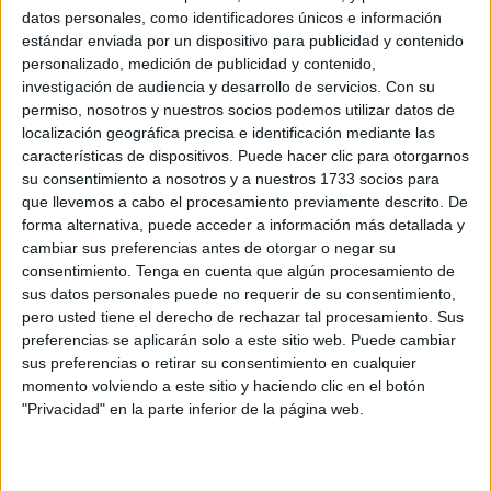
Esas directrices continúan para este verano, entre ellas se
datos personales, como identificadores únicos e información
incluye la
prohibición a las motos de agua de salir del
estándar enviada por un dispositivo para publicidad y contenido
personalizado, medición de publicidad y contenido,
límite
de los espacios marítimos de jurisdicción nacional.
investigación de audiencia y desarrollo de servicios.
Con su
Más concretamente “no podrán alejarse más de 2 millas,
permiso, nosotros y nuestros socios podemos utilizar datos de
en cualquier dirección, de un abrigo o playa accesible”.
localización geográfica precisa e identificación mediante las
características de dispositivos. Puede hacer clic para otorgarnos
Esto es especialmente importante por la
presión
su consentimiento a nosotros y a nuestros 1733 socios para
migratoria que se está produciendo
todos los veranos y
que llevemos a cabo el procesamiento previamente descrito. De
forma alternativa, puede acceder a información más detallada y
el uso de este tipo de
embarcaciones
para la comisión de
cambiar sus preferencias antes de otorgar o negar su
delitos.
consentimiento.
Tenga en cuenta que algún procesamiento de
sus datos personales puede no requerir de su consentimiento,
La medida, que entró en vigor en agosto de 2023, continúa
pero usted tiene el derecho de rechazar tal procesamiento. Sus
siendo válida para este verano, ha recordado la
preferencias se aplicarán solo a este sitio web. Puede cambiar
Delegación del Gobierno en una nota de prensa.
sus preferencias o retirar su consentimiento en cualquier
momento volviendo a este sitio y haciendo clic en el botón
Este tipo de embarcaciones solamente podrá navegar con
"Privacidad" en la parte inferior de la página web.
luz diurna (desde una hora después del orto y otra antes
del ocaso), siempre con “buena visibilidad” y
circulando