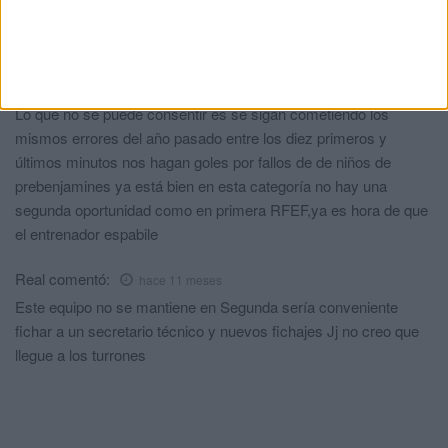
Caballa de pura cepa
comentó:
hace 11 meses
Lo vi venir desde que me enteré que el Ceuta subía a segunda
Varat
comentó:
hace 11 meses
Lo que no sé puede consentir es se sigan cometiendo los
mismos errores del año pasado entre los diez primeros y
últimos minutos nos hagan goles por fallos de de niños de
prebenjamines ya está bien en esta categoría no hay una
segunda oportunidad como en primera RFEF,ya es hora de que
el entrenador espabile
Real
comentó:
hace 11 meses
Este equipo no se mantiene en Segunda sería conveniente
fichar a un secretario técnico y nuevos fichajes Jj no creo que
llegue a los turrones