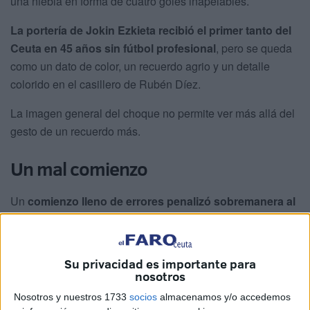
una niebla en forma de cuatro goles inapelables.
La portería de Jokin Ezkieta recibió el primer tanto del
Ceuta en 45 años sin fútbol profesional
, pero se queda
como un dato de color, un recuerdo agrio y un detalle
colorido en el casillero de Rubén Díez.
La imagen general del choque no permite ver más allá del
gesto de un recuerdo más.
Un mal comienzo
Un
comienzo lleno de errores penalizó sobremanera al
Ceuta
. Solo en la primera parte, los caballas sufrieron
cinco pérdidas en su propio campo. Además, con un solo
18% de efectividad en regates. Todo esto evidenciaba el
Su privacidad es importante para
potencial no solo ofensivo, sino en la presión alta que
nosotros
tenía su rival.
Nosotros y nuestros 1733
socios
almacenamos y/o accedemos