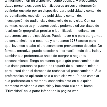
a información en un dispositivo, como cookies, y procesamos
Fueron rutinarias las escenas con los laterales del Ceuta
datos personales, como identificadores únicos e información
con balón en los que, al mirar a su alrededor, solo veían
estándar enviada por un dispositivo para publicidad y contenido
camisetas del Racing y ningún compañero en el que
personalizado, medición de publicidad y contenido,
investigación de audiencia y desarrollo de servicios.
Con su
apoyarse. La
falta de pivotes fue letal
para el Ceuta.
permiso, nosotros y nuestros socios podemos utilizar datos de
localización geográfica precisa e identificación mediante las
El primer gol pilló a la defensa del Ceuta adelantada y
características de dispositivos. Puede hacer clic para otorgarnos
descoordinada
y, con Íñigo Vicente y Villalibre,
su consentimiento a nosotros y a nuestros 1733 socios para
desbarataron en velocidad a Capa y en elasticidad a
que llevemos a cabo el procesamiento previamente descrito. De
Pedro. Pero, el
segundo gol fue el epítome de todo lo
forma alternativa, puede acceder a información más detallada y
cambiar sus preferencias antes de otorgar o negar su
que estuvo mal
en el Ceuta durante la primera media
consentimiento.
Tenga en cuenta que algún procesamiento de
hora.
sus datos personales puede no requerir de su consentimiento,
pero usted tiene el derecho de rechazar tal procesamiento. Sus
El error del segundo gol
preferencias se aplicarán solo a este sitio web. Puede cambiar
sus preferencias o retirar su consentimiento en cualquier
momento volviendo a este sitio y haciendo clic en el botón
"Privacidad" en la parte inferior de la página web.