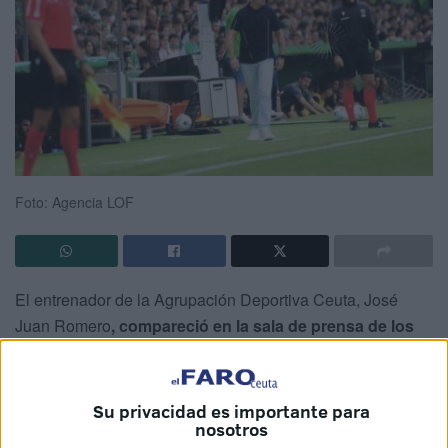
Foto: Agencia LOF
El entrenador de la Agrupación Deportiva Ceuta, José
Juan Romero
, compareció en la sala de prensa de los
Campos de Sport de El Sardinero
tras la
derrota del
Ceuta por 4-1 ante el Racing de Santander
.
Su privacidad es importante para
El técnico de Gerena valoró la
actuación del encuentro
:
nosotros
“Un equipo muy superior a otro”, aunque se vio
frustrado