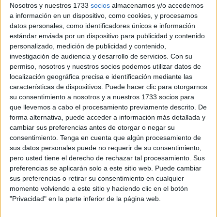
Nosotros y nuestros 1733
socios
almacenamos y/o accedemos
tras los pobres primeros minutos que hizo su equipo
a información en un dispositivo, como cookies, y procesamos
en el terreno de juego.
datos personales, como identificadores únicos e información
estándar enviada por un dispositivo para publicidad y contenido
“
Hemos vuelto a ser un
equipo
sin alma
y sin
personalizado, medición de publicidad y contenido,
personalidad suficiente para afrontar esta categoría, un
investigación de audiencia y desarrollo de servicios.
Con su
permiso, nosotros y nuestros socios podemos utilizar datos de
equipo en resumen acojonado y además con errores muy
localización geográfica precisa e identificación mediante las
groseros que le dan la ventaja un gran equipo como el
características de dispositivos. Puede hacer clic para otorgarnos
Racing”, sostuvo Romero.
su consentimiento a nosotros y a nuestros 1733 socios para
que llevemos a cabo el procesamiento previamente descrito. De
Buenos últimos minutos en la
forma alternativa, puede acceder a información más detallada y
cambiar sus preferencias antes de otorgar o negar su
primera parte
consentimiento.
Tenga en cuenta que algún procesamiento de
sus datos personales puede no requerir de su consentimiento,
pero usted tiene el derecho de rechazar tal procesamiento. Sus
Romero afirmó que cree que “
los mejores 20 minutos de
preferencias se aplicarán solo a este sitio web. Puede cambiar
la competición y la expulsión de Anuar nos ha hecho
sus preferencias o retirar su consentimiento en cualquier
que afrontemos el segundo tiempo con un déficit
momento volviendo a este sitio y haciendo clic en el botón
importante
, porque estábamos a un gran nivel al término
"Privacidad" en la parte inferior de la página web.
del primer tiempo. La expulsión nos ponía las cosas muy