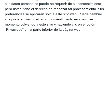
sus datos personales puede no requerir de su consentimiento,
pero usted tiene el derecho de rechazar tal procesamiento. Sus
preferencias se aplicarán solo a este sitio web. Puede cambiar
sus preferencias o retirar su consentimiento en cualquier
momento volviendo a este sitio y haciendo clic en el botón
El duelo comenzó
de cara para los visitantes
: buenas
"Privacidad" en la parte inferior de la página web.
ocasiones en campo pepinero y penalti materializado de
Marcos Fernández en el minuto 11.
El ‘Lega’ tenía poco que hacer en los primeros minutos, ya
que no tenía la posesión y encima estaba siendo
pitado
por su propia afición
, debido a la pésima temporada que
estaban protagonizando.
No obstante, los locales empezaron a buscar centros y en
los contrataques encontraron la clave para hacerle daño a
la AD Ceuta.
Diawara empató desde los 11 metros antes del cierre de la
primera mitad y los blanquiazules se crecieron gracias a