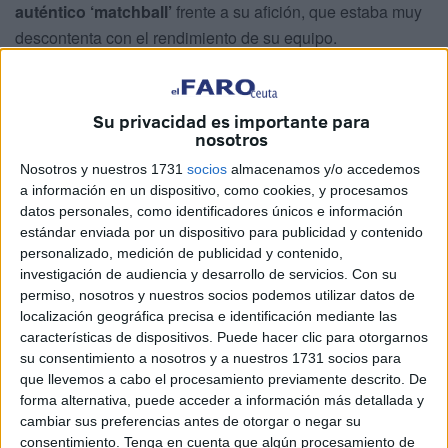
auténtico ‘matchball’
frente a su afición, que estaba muy
descontenta con el rendimiento de su equipo.
Una
‘manita’ en el Estadio Municipal de Butarque
sirvió
para que los madrileños volviesen a sonreír, todo ello a
Su privacidad es importante para
costa de un conjunto caballa que volvió a evidenciar su
nosotros
fragilidad defensiva lejos del ‘Murube’.
Nosotros y nuestros 1731
socios
almacenamos y/o accedemos
a información en un dispositivo, como cookies, y procesamos
Ventaja caballa intermitente
datos personales, como identificadores únicos e información
estándar enviada por un dispositivo para publicidad y contenido
personalizado, medición de publicidad y contenido,
investigación de audiencia y desarrollo de servicios.
Con su
permiso, nosotros y nuestros socios podemos utilizar datos de
localización geográfica precisa e identificación mediante las
características de dispositivos. Puede hacer clic para otorgarnos
su consentimiento a nosotros y a nuestros 1731 socios para
que llevemos a cabo el procesamiento previamente descrito. De
forma alternativa, puede acceder a información más detallada y
cambiar sus preferencias antes de otorgar o negar su
consentimiento.
Tenga en cuenta que algún procesamiento de