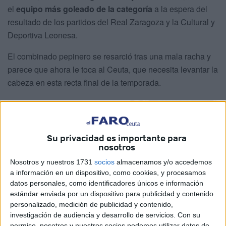
el
equipo más goleado de la categoría
a la espera del
resultado de los partidos del Real Zaragoza y la Cultural y
Deportiva Leonesa.
El combinado pepinero se resarció tras una mala racha y
parece que ahora le toca al Ceuta, que necesita levantar la
cabeza en esta recta final de la temporada.
Su privacidad es importante para
nosotros
Nosotros y nuestros 1731
socios
almacenamos y/o accedemos
a información en un dispositivo, como cookies, y procesamos
datos personales, como identificadores únicos e información
estándar enviada por un dispositivo para publicidad y contenido
personalizado, medición de publicidad y contenido,
investigación de audiencia y desarrollo de servicios.
Con su
permiso, nosotros y nuestros socios podemos utilizar datos de