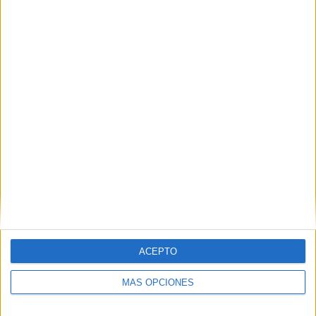
minuto 11. Lo celebró con el gesto típico de ‘cooking’, pero
se quedó en el entrante. No tuvo ninguna ocasión más y
su presencia fue, desgraciadamente, de más a menos.
Aisar Ahmed
El jugador caballa tuvo una ocasión en la primera mitad
para marcar, pero no acabó llegando a impactar con el
cuero. Franquesa le hizo daño, subiendo desde su banda.
ACEPTO
MÁS OPCIONES