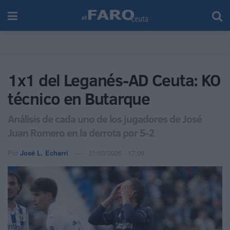
1x1 del Leganés-AD Ceuta: KO
técnico en Butarque
Análisis de cada uno de los jugadores de José
Juan Romero en la derrota por 5-2
Por
José L. Echarri
21/03/2026 - 17:09