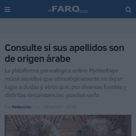
Consulte si sus apellidos son
de origen árabe
La plataforma genealógica online MyHeritage
reúne aquellos que etimológicamente no dejan
lugar a dudas y otros que, por diversas fuentes y
distintas circunstancias, pueden serlo
Por
Redacción
04/04/2023 - 07:55