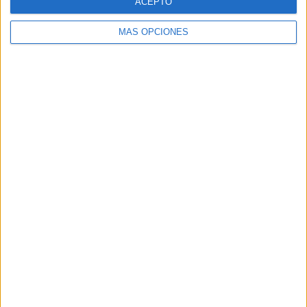
ACEPTO
Kattan
Kurbag
MÁS OPCIONES
L
Lahsen
Laibe
Lama
Lara
Latif
Leibe
Lucas