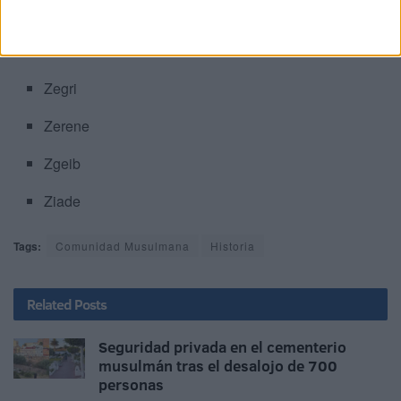
Zalaquett
Zaror
Zegri
Zerene
Zgeib
Ziade
Tags:
Comunidad Musulmana
Historia
Related
Posts
Seguridad privada en el cementerio
musulmán tras el desalojo de 700
personas