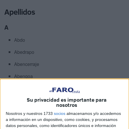
Apellidos
A
Abdo
Abedrapo
Abencerraje
Abengoa
Avengoa
Su privacidad es importante para
Abraham
nosotros
Abril
Nosotros y nuestros 1733
socios
almacenamos y/o accedemos
a información en un dispositivo, como cookies, y procesamos
Abufhele
datos personales, como identificadores únicos e información