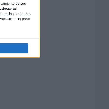
esamiento de sus
echazar tal
erencias o retirar su
vacidad" en la parte