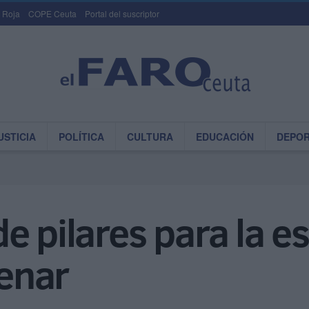
 Roja
COPE Ceuta
Portal del suscriptor
USTICIA
POLÍTICA
CULTURA
EDUCACIÓN
DEPO
 pilares para la es
enar