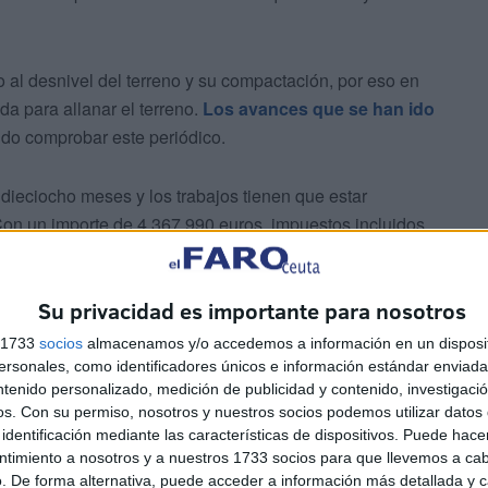
o al desnivel del terreno y su compactación, por eso en
da para allanar el terreno.
Los avances que se han ido
do comprobar este periódico.
 dieciocho meses y los trabajos tienen que estar
on un importe de 4.367.990 euros, impuestos incluidos,
ciará con el Plan de Recuperación, Transformación y
Su privacidad es importante para nosotros
el primer ciclo para niños de entre 0 y 3 años, con un
s 1733
socios
almacenamos y/o accedemos a información en un disposit
 1 año, 4 aulas para niños de entre 1 y 2 años y 6 aulas
sonales, como identificadores únicos e información estándar enviada 
ntenido personalizado, medición de publicidad y contenido, investigaci
os.
Con su permiso, nosotros y nuestros socios podemos utilizar datos 
identificación mediante las características de dispositivos. Puede hacer
ntimiento a nosotros y a nuestros 1733 socios para que llevemos a ca
. De forma alternativa, puede acceder a información más detallada y 