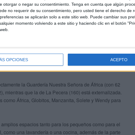
e otorgar o negar su consentimiento.
Tenga en cuenta que algún proc
de no requerir de su consentimiento, pero usted tiene el derecho de r
referencias se aplicarán solo a este sitio web. Puede cambiar sus pref
alquier momento volviendo a este sitio y haciendo clic en el botón "Pri
 web.
s cuadrados de superficie construida
. Así será la
Cultura y Juventud construirá justo en la zona al lado
ue contará con 191 plazas de 0 a 3 años divididas en doce
ÁS OPCIONES
ACEPTO
rectamente la Guardería Nuestra Señora de África (con 62
42), mientras que la de La Pecera (160) está externalizada.
 como África, Globitos, Manzanita, Solete y Wendy para
n amplios espacios tanto para los pequeños como para el
il, como una lavandería o una cocina, además de la parte