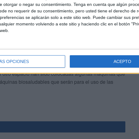
 que se puede leer el siguiente mensaje: “Desde la
e otorgar o negar su consentimiento.
Tenga en cuenta que algún proc
 a los que durante años vivieron en este lugar
de no requerir de su consentimiento, pero usted tiene el derecho de r
referencias se aplicarán solo a este sitio web. Puede cambiar sus pref
ento”.
alquier momento volviendo a este sitio y haciendo clic en el botón "Pri
 web.
ÁS OPCIONES
ACEPTO
as que rodean un gran macetero, en un espacio que será
 el otro espacio han sido colocadas algunas máquinas que
máquinas biosaludables que serán para el uso de las