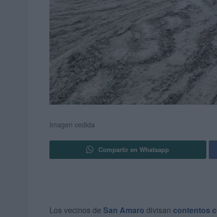
Imagen cedida
Compartir en Whatsapp
Los vecinos de
San Amaro
divisan
contentos c