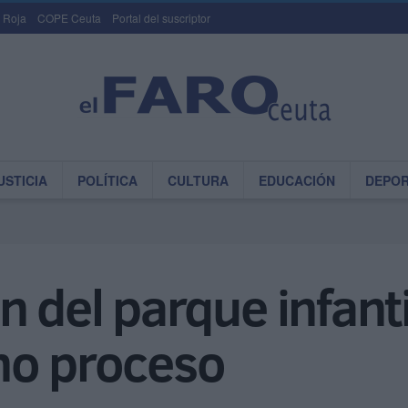
 Roja
COPE Ceuta
Portal del suscriptor
USTICIA
POLÍTICA
CULTURA
EDUCACIÓN
DEPO
n del parque infant
no proceso