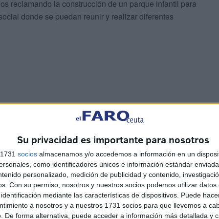
s reclamando la construcción de un parque infantil para
ocial donde se puedan reunir y realizar diferentes
Su privacidad es importante para nosotros
s 1731
socios
almacenamos y/o accedemos a información en un disposit
sonales, como identificadores únicos e información estándar enviada 
probar que los trabajos se siguen su curso y que poco a
ntenido personalizado, medición de publicidad y contenido, investigaci
ieron desde el Ejecutivo local.
os.
Con su permiso, nosotros y nuestros socios podemos utilizar datos 
identificación mediante las características de dispositivos. Puede hacer
ntimiento a nosotros y a nuestros 1731 socios para que llevemos a ca
El Rincón de ‘Ocaña-Ortiz’ y El Rincón de ‘Emilio’,
. De forma alternativa, puede acceder a información más detallada y 