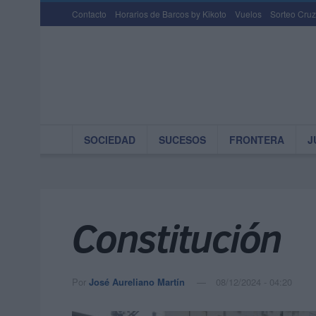
Contacto
Horarios de Barcos by Kikoto
Vuelos
Sorteo Cruz
SOCIEDAD
SUCESOS
FRONTERA
J
Constitución
Por
José Aureliano Martín
08/12/2024 - 04:20