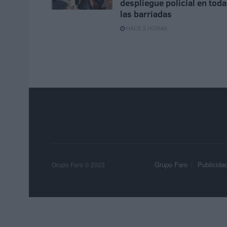
despliegue policial en tod
las barriadas
HACE 2 HORAS
Grupo Faro
Publicida
Grupo Faro © 2023