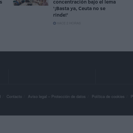
as
concentración bajo el lema
'¡Basta ya, Ceuta no se
rinde!'
HACE 2 HORAS
d
Contacto
Aviso legal – Protección de datos
Política de cookies
P