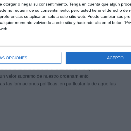
e otorgar o negar su consentimiento.
Tenga en cuenta que algún proc
de no requerir de su consentimiento, pero usted tiene el derecho de r
este articulo para mis lectores, al calor de la chimenea
referencias se aplicarán solo a este sitio web. Puede cambiar sus pref
en lo bien que nos iría a todos y a todas, si se dejara
alquier momento volviendo a este sitio y haciendo clic en el botón "Pri
 web.
r a los demás, a contrastar las informaciones que nos
libre y responsable. Es lo que se contiene en el
dicamos cuando queremos adornar nuestras propuestas de
ÁS OPCIONES
ACEPTO
dadanía concentrada en el acto de homenaje a la
r un valor supremo de nuestro ordenamiento
as las formaciones políticas, en particular la de aquellas