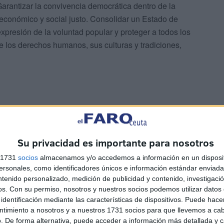
Garantizar la convivencia democrática dentro de la
 económico y social justo. Consolidar un Estado de
presión de la voluntad popular y proteger a todos los
e los derechos humanos, sus culturas y tradiciones,
hoy, día 6 de diciembre de 2024, en la Plaza de España
Su privacidad es importante para nosotros
da, la Corporación municipal ha realizado un acto de
s 1731
socios
almacenamos y/o accedemos a información en un disposit
e bandera y con la lectura de una serie de artículos de
sonales, como identificadores únicos e información estándar enviada 
ejales de los distintos grupos políticos.
ntenido personalizado, medición de publicidad y contenido, investigaci
os.
Con su permiso, nosotros y nuestros socios podemos utilizar datos 
identificación mediante las características de dispositivos. Puede hacer
ntimiento a nosotros y a nuestros 1731 socios para que llevemos a ca
. De forma alternativa, puede acceder a información más detallada y 