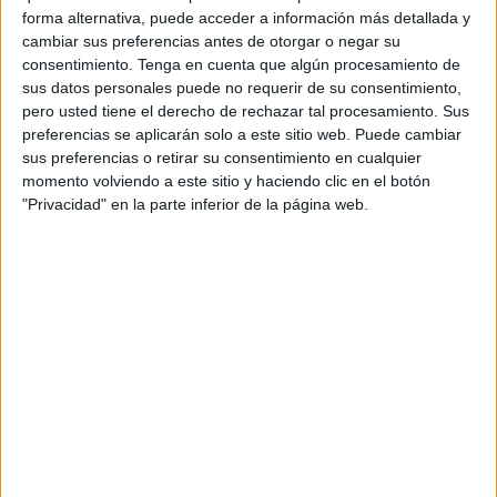
forma alternativa, puede acceder a información más detallada y
En cuanto a los puntos más importantes acometidos, han
cambiar sus preferencias antes de otorgar o negar su
consentimiento.
Tenga en cuenta que algún procesamiento de
sido varios los asuntos tratados.
sus datos personales puede no requerir de su consentimiento,
pero usted tiene el derecho de rechazar tal procesamiento. Sus
Se ha analizado el Real Decreto 118/2023, de 21 de
preferencias se aplicarán solo a este sitio web. Puede cambiar
febrero, por el que se regula la organización y
sus preferencias o retirar su consentimiento en cualquier
funcionamiento del Instituto Nacional de Gestión Sanitaria,
momento volviendo a este sitio y haciendo clic en el botón
haciendo especial hincapié en la Disposición adicional
"Privacidad" en la parte inferior de la página web.
tercera, donde se califican los puestos de trabajo de
personal sanitario de Ingesa en Ceuta y
Melilla
como
de
difícil cobertura
.
Adicionalmente se ha señalado la importancia de que por
primera vez se regula la actividad y organización del
Centro Nacional de Dosimetría.
Se han presentado los principales indicadores de gestión
que señalan un aumento generalizado de la actividad