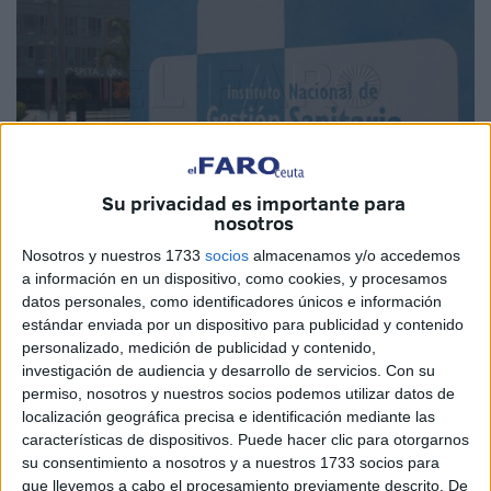
Su privacidad es importante para
nosotros
Nosotros y nuestros 1733
socios
almacenamos y/o accedemos
Imagen de archivo
a información en un dispositivo, como cookies, y procesamos
datos personales, como identificadores únicos e información
estándar enviada por un dispositivo para publicidad y contenido
personalizado, medición de publicidad y contenido,
El Instituto Nacional de Gestión Sanitaria ha celebrado su
investigación de audiencia y desarrollo de servicios.
Con su
permiso, nosotros y nuestros socios podemos utilizar datos de
Consejo de Participación
, que ha sido presidido por la
localización geográfica precisa e identificación mediante las
directora de
Ingesa
, dado que la Presidenta se encuentra
características de dispositivos. Puede hacer clic para otorgarnos
fuera de España por motivos oficiales, quien ha
su consentimiento a nosotros y a nuestros 1733 socios para
agradecido su presencia a todos los asistentes.
que llevemos a cabo el procesamiento previamente descrito. De