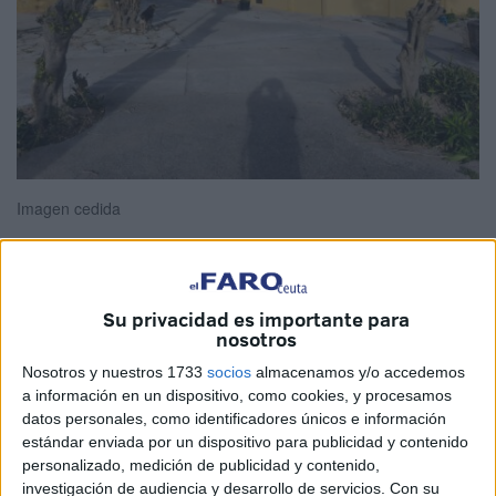
Imagen cedida
La Consejería reacciona en horas ante una denuncia en
Su privacidad es importante para
nosotros
prensa, pero mantiene años de silencio administrativo con
DAUBMA.
Nosotros y nuestros 1733
socios
almacenamos y/o accedemos
a información en un dispositivo, como cookies, y procesamos
La reciente reacción de la Consejería de Medio Ambiente
datos personales, como identificadores únicos e información
estándar enviada por un dispositivo para publicidad y contenido
ante la
denuncia publicada por
El Faro
sobre la “poda
personalizado, medición de publicidad y contenido,
salvaje” en San Amaro
—afirmando que dicha actuación
investigación de audiencia y desarrollo de servicios.
Con su