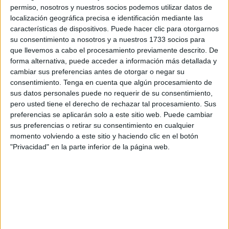
no estaba autorizada y que se iniciará un expediente
permiso, nosotros y nuestros socios podemos utilizar datos de
sancionador— pone de manifiesto una realidad difícil de
localización geográfica precisa e identificación mediante las
características de dispositivos. Puede hacer clic para otorgarnos
ignorar: cuando la denuncia aparece en los medios, la
su consentimiento a nosotros y a nuestros 1733 socios para
Consejería actúa con rapidez; cuando la denuncia se
que llevemos a cabo el procesamiento previamente descrito. De
presenta por los cauces oficiales, la respuesta es el
forma alternativa, puede acceder a información más detallada y
silencio.
cambiar sus preferencias antes de otorgar o negar su
consentimiento.
Tenga en cuenta que algún procesamiento de
Desde DAUBMA queremos trasladar a la ciudadanía ceutí
sus datos personales puede no requerir de su consentimiento,
pero usted tiene el derecho de rechazar tal procesamiento. Sus
nuestra profunda preocupación por esta doble vara de
preferencias se aplicarán solo a este sitio web. Puede cambiar
medir.
sus preferencias o retirar su consentimiento en cualquier
momento volviendo a este sitio y haciendo clic en el botón
Recordamos que:
"Privacidad" en la parte inferior de la página web.
- Llevamos años presentando solicitudes de información e
informes técnicos por Sede Electrónica sin recibir
contestación.
- La última denuncia por malas praxis de la propia
Consejería continúa sin respuesta, pese a estar registrada