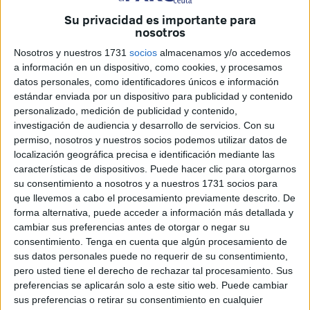
del Congreso
, controlada por
PSOE y Sumar
, ha
Su privacidad es importante para
tumbado la
enmienda aprobada en el Senado
que
nosotros
habilitaba un
crédito extraordinario de 1.200 millones de
Nosotros y nuestros 1731
socios
almacenamos y/o accedemos
euros
para garantizar el
pago "inmediato" del
a información en un dispositivo, como cookies, y procesamos
descuento de residente
a las aerolíneas y "asegurar su
datos personales, como identificadores únicos e información
continuidad".
estándar enviada por un dispositivo para publicidad y contenido
personalizado, medición de publicidad y contenido,
El Gobierno
se ha amparado en el llamado
“veto
investigación de audiencia y desarrollo de servicios.
Con su
permiso, nosotros y nuestros socios podemos utilizar datos de
presupuestario”
, que, en sus palabras, le permite
localización geográfica precisa e identificación mediante las
bloquear cualquier iniciativa que suponga un aumento del
características de dispositivos. Puede hacer clic para otorgarnos
gasto o una disminución de ingresos. Una maniobra que,
su consentimiento a nosotros y a nuestros 1731 socios para
en palabras del
PP
, “resulta una
auténtica burla
después
que llevemos a cabo el procesamiento previamente descrito. De
forma alternativa, puede acceder a información más detallada y
de más de dos años sin que Sánchez haya sido capaz de
cambiar sus preferencias antes de otorgar o negar su
aprobar unos presupuestos”.
consentimiento.
Tenga en cuenta que algún procesamiento de
sus datos personales puede no requerir de su consentimiento,
Javier Celaya, diputado: "Se
pero usted tiene el derecho de rechazar tal procesamiento. Sus
preferencias se aplicarán solo a este sitio web. Puede cambiar
mantiene una deuda asfixiante que
sus preferencias o retirar su consentimiento en cualquier