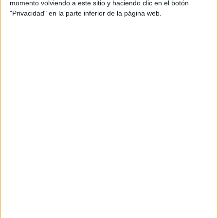
amenaza la continuidad del
momento volviendo a este sitio y haciendo clic en el botón
"Privacidad" en la parte inferior de la página web.
sistema"
El
diputado nacional Javier Celaya
ha subrayado que
esta decisión
pone en riesgo la movilidad de miles de
ciudadanos de Ceuta, Melilla, Baleares y Canarias
:
“Hoy existe una deuda superior a los 425 millones de