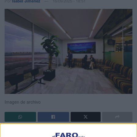
Por
Isabel Jiménez
16/09/2025 - 18:51
Imagen de archivo
El
Partido Popular (PP)
de Ceuta denuncia que la
Mesa