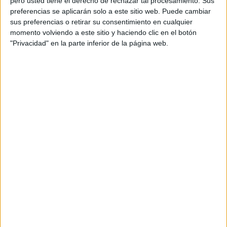
señala, “el hito más importante es el primer mando de
pero usted tiene el derecho de rechazar tal procesamiento. Sus
preferencias se aplicarán solo a este sitio web. Puede cambiar
compañía,
de capitán
. Ese es el que no se olvida nunca”.
sus preferencias o retirar su consentimiento en cualquier
momento volviendo a este sitio y haciendo clic en el botón
"Privacidad" en la parte inferior de la página web.
Recuerdos con cariño