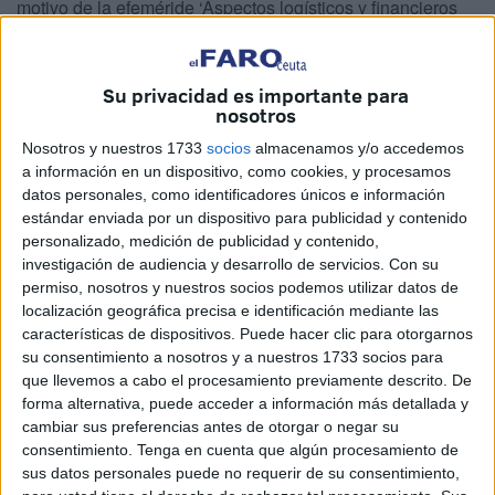
motivo de la efeméride ‘Aspectos logísticos y financieros
de los Tercios de Flandes’.
Corpas es especialista en gestión
económica y
logística
Su privacidad es importante para
militar
, conocimientos que han brotado tanto de una larga
nosotros
trayectoria que avala su cargo al frente de la conferencia,
Nosotros y nuestros 1733
socios
almacenamos y/o accedemos
como de
la pasión y atracción
que siempre ha sentido
a información en un dispositivo, como cookies, y procesamos
por este ámbito.
datos personales, como identificadores únicos e información
estándar enviada por un dispositivo para publicidad y contenido
personalizado, medición de publicidad y contenido,
Una larga trayectoria
investigación de audiencia y desarrollo de servicios.
Con su
permiso, nosotros y nuestros socios podemos utilizar datos de
El conferenciante, con una larga trayectoria dentro del
localización geográfica precisa e identificación mediante las
Ejército, ha reconocido a El Faro que su carrera ha estado
características de dispositivos. Puede hacer clic para otorgarnos
su consentimiento a nosotros y a nuestros 1733 socios para
marcada por la gestión económica y la contabilidad, áreas
que llevemos a cabo el procesamiento previamente descrito. De
en las que se ha especializado a lo largo de los años.
forma alternativa, puede acceder a información más detallada y
cambiar sus preferencias antes de otorgar o negar su
Es una amplia lista de destinos y cargos la que componen
consentimiento.
Tenga en cuenta que algún procesamiento de
el CV de Corpas, pero sin lugar a dudas, como el mismo
sus datos personales puede no requerir de su consentimiento,