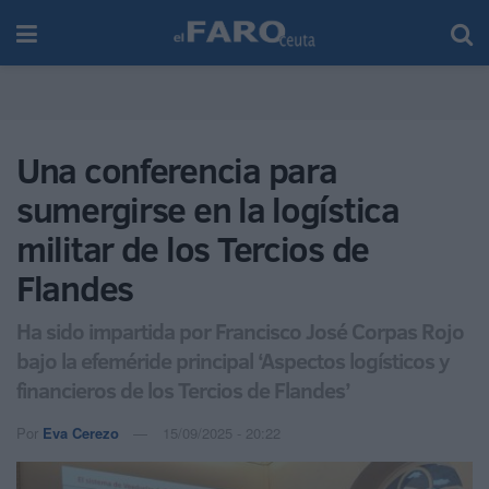
Una conferencia para
sumergirse en la logística
militar de los Tercios de
Flandes
Ha sido impartida por Francisco José Corpas Rojo
bajo la efeméride principal ‘Aspectos logísticos y
financieros de los Tercios de Flandes’
Por
Eva Cerezo
15/09/2025 - 20:22