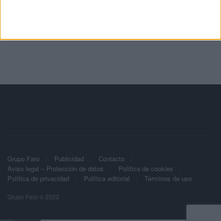
Grupo Faro
Publicidad
Contacto
Aviso legal – Protección de datos
Política de cookies
Política de privacidad
Política editorial
Términos de uso
Grupo Faro © 2023