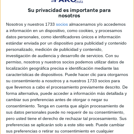
Su privacidad es importante para
nosotros
Nosotros y nuestros 1733
socios
almacenamos y/o accedemos
a información en un dispositivo, como cookies, y procesamos
datos personales, como identificadores únicos e información
estándar enviada por un dispositivo para publicidad y contenido
personalizado, medición de publicidad y contenido,
investigación de audiencia y desarrollo de servicios.
Con su
permiso, nosotros y nuestros socios podemos utilizar datos de
localización geográfica precisa e identificación mediante las
características de dispositivos. Puede hacer clic para otorgarnos
El conductor detenido en la noche del jueves por parte del
su consentimiento a nosotros y a nuestros 1733 socios para
Cuerpo Nacional de Policía después de atropellar a dos
que llevemos a cabo el procesamiento previamente descrito. De
militares en el Poblado de Regulares cuenta con varios
forma alternativa, puede acceder a información más detallada y
antecedentes policiales, entre otros, por delitos contra la
cambiar sus preferencias antes de otorgar o negar su
consentimiento.
Tenga en cuenta que algún procesamiento de
seguridad del tráfico, incluso en una ocasión, le llegaron a
sus datos personales puede no requerir de su consentimiento,
retener el permiso de conducir.
pero usted tiene el derecho de rechazar tal procesamiento. Sus
preferencias se aplicarán solo a este sitio web. Puede cambiar
Los policías nacionales que participaron en la persecución
sus preferencias o retirar su consentimiento en cualquier