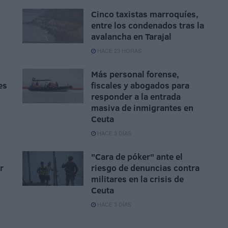
o
Cinco taxistas marroquíes,
entre los condenados tras la
avalancha en Tarajal
HACE 23 HORAS
Más personal forense,
es
fiscales y abogados para
responder a la entrada
masiva de inmigrantes en
Ceuta
HACE 3 DÍAS
"Cara de póker" ante el
r
riesgo de denuncias contra
militares en la crisis de
Ceuta
HACE 3 DÍAS