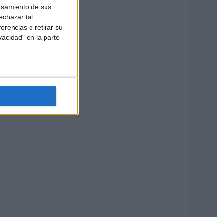
esamiento de sus
echazar tal
erencias o retirar su
vacidad" en la parte