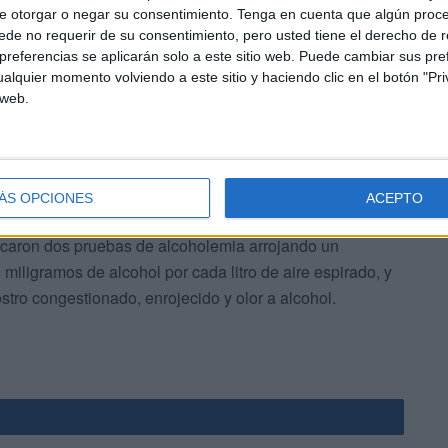
e otorgar o negar su consentimiento.
Tenga en cuenta que algún proc
ña y lo hacía tras haber ingerido bebidas alcohólicas
de no requerir de su consentimiento, pero usted tiene el derecho de r
nducción, haciendo de manera irregular, lo que provocó
referencias se aplicarán solo a este sitio web. Puede cambiar sus pref
tra persona que resultó lesionada.
alquier momento volviendo a este sitio y haciendo clic en el botón "Pri
 web.
ÁS OPCIONES
ACEPTO
ticaron dos pruebas de alcoholemia arrojando un
miligramos de alcohol por cada litro de aire espirado, y
tro congestionado, enrojecido y olor a alcohol.