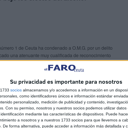
al número 1 de Ceuta ha condenado a O.M.G. por un delito
licado una atenuante muy cualificada de reconocimiento
 el abono previo de la responsabilidad civil. Ha aceptado
diarios, así como la prohibición de poder conducir por el
Su privacidad es importante para nosotros
s 1733
socios
almacenamos y/o accedemos a información en un disposit
sonales, como identificadores únicos e información estándar enviada 
ntenido personalizado, medición de publicidad y contenido, investigaci
os.
Con su permiso, nosotros y nuestros socios podemos utilizar datos 
identificación mediante las características de dispositivos. Puede hacer
ntimiento a nosotros y a nuestros 1733 socios para que llevemos a ca
sta conformidad ocurrieron el 13 de abril del año
. De forma alternativa, puede acceder a información más detallada y 