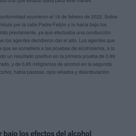
ista oral que estaba fijada para este martes.
conformidad ocurrieron el 16 de febrero de 2022. Sobre
ículo por la calle Padre Feijóo y lo hacía bajo los
rido previamente, ya que efectuaba una conducción
 que los agentes decidieron dar el alto. Los agentes que
ra que se sometiera a las pruebas de alcoholemia, a lo
do un resultado positivo en la primera prueba de 0.88
pirado, y de 0,85 miligramos de alcohol en la segunda
cohol, habla pastosa, ojos velados y deambulación
bajo los efectos del alcohol