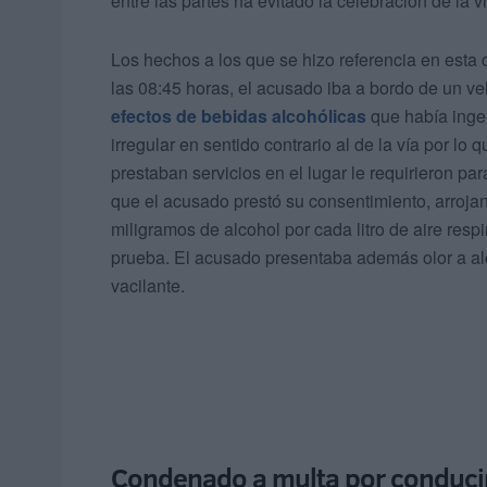
entre las partes ha evitado la celebración de la v
Los hechos a los que se hizo referencia en esta 
las 08:45 horas, el acusado iba a bordo de un veh
efectos de bebidas alcohólicas
que había inge
irregular en sentido contrario al de la vía por lo
prestaban servicios en el lugar le requirieron pa
que el acusado prestó su consentimiento, arrojan
miligramos de alcohol por cada litro de aire res
prueba. El acusado presentaba además olor a al
vacilante.
Condenado a multa por conducir 