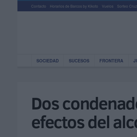
Contacto
Horarios de Barcos by Kikoto
Vuelos
Sorteo Cruz
SOCIEDAD
SUCESOS
FRONTERA
J
Dos condenado
efectos del al