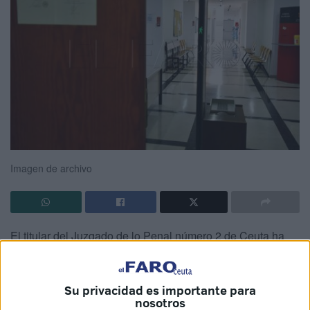
Imagen de archivo
El titular del Juzgado de lo Penal número 2 de Ceuta ha
dictado una
sentencia condenatoria
contra un hombre
acusado de incurrir en un delito de
estafa continuada
.
Su privacidad es importante para
El acusado reconoció los hechos y
aceptó una pena de
nosotros