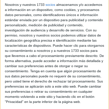
seis meses de prisión
, que se vio
reducida
gracias a una
Nosotros y nuestros 1733
socios
almacenamos y/o accedemos
atenuante por reparación del daño, ya que consignó el
a información en un dispositivo, como cookies, y procesamos
datos personales, como identificadores únicos e información
dinero estafado
antes de la vista judicial.
estándar enviada por un dispositivo para publicidad y contenido
personalizado, medición de publicidad y contenido,
Este caso destaca por la coordinación policial y judicial
investigación de audiencia y desarrollo de servicios.
Con su
para frenar delitos de fraude en plataformas online.
permiso, nosotros y nuestros socios podemos utilizar datos de
localización geográfica precisa e identificación mediante las
Un plan para obtener un ilícito
características de dispositivos. Puede hacer clic para otorgarnos
su consentimiento a nosotros y a nuestros 1733 socios para
beneficio
que llevemos a cabo el procesamiento previamente descrito. De
forma alternativa, puede acceder a información más detallada y
El acusado, junto con otras personas no identificadas,
cambiar sus preferencias antes de otorgar o negar su
ejecutó un plan preconcebido para obtener un beneficio
consentimiento.
Tenga en cuenta que algún procesamiento de
sus datos personales puede no requerir de su consentimiento,
económico ilícito.
La red estafadora utilizaba anuncios
pero usted tiene el derecho de rechazar tal procesamiento. Sus
en portales de internet para ofrecer productos de
preferencias se aplicarán solo a este sitio web. Puede cambiar
tabaco a precios inferiores a los habituales
, lo que
sus preferencias o retirar su consentimiento en cualquier
atraía a compradores interesados en ofertas ventajosas.
momento volviendo a este sitio y haciendo clic en el botón
"Privacidad" en la parte inferior de la página web.
Sin embargo, dichos productos nunca llegaban a sus